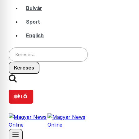
Bulvár
Sport
English
Keresés:
ÉLŐ