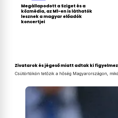
Megállapodott a Sziget és a
közmédia, az M1-en is láthatók
lesznek a magyar előadók
koncertjei
Zivatarok és jégeső miatt adtak ki figyelmez
Csütörtökön tetőzik a hőség Magyarországon, mik