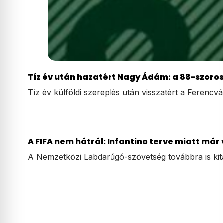
Tíz év után hazatért Nagy Ádám: a 88-szoro
Tíz év külföldi szereplés után visszatért a Feren
A FIFA nem hátrál: Infantino terve miatt má
A Nemzetközi Labdarúgó-szövetség továbbra is kitart