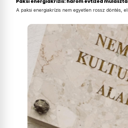
Paksi energiakrízis: három évtized mulaszt
A paksi energiakrízis nem egyetlen rossz döntés, 