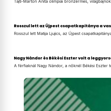
Tajti-Márton Anita olimpiai bronzérmes, világbajnok
Rosszul lett az Újpest csapatkapitánya a va
Rosszul lett Matija Ljujics, az Újpest csapatkapitán
Nagy Nándor és Békési Eszter volt a leggyor
A férfiaknál Nagy Nándor, a nőknél Békési Eszter te