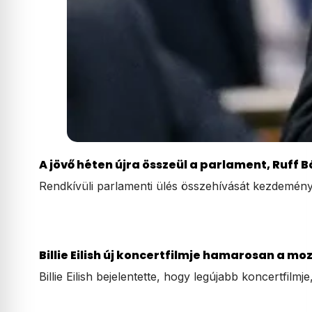
A jövő héten újra összeül a parlament, Ruff 
Rendkívüli parlamenti ülés összehívását kezdemény
Billie Eilish új koncertfilmje hamarosan a moz
Billie Eilish bejelentette, hogy legújabb koncertfilm