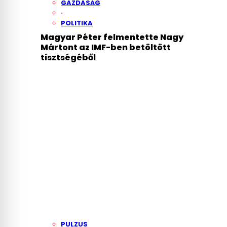
GAZDASÁG
·
POLITIKA
Magyar Péter felmentette Nagy
Mártont az IMF-ben betöltött
tisztségéből
PULZUS