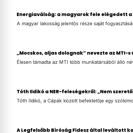
Energiaválság: a magyarok fele elégedett a
A magyar lakosság jelentős része saját fogyasztás
„Mocskos, aljas dolognak” nevezte az MTI-s 
Élesen támadta az MTI több munkatársából álló né
Tóth Ildikó a NER-feleségekről: „Nem szeret
Tóth Ildikó, a Cápák között befektetője egy szókim
A Legfelsőbb Bíróság Fidesz által leváltott 