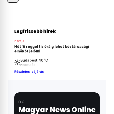
Legfrissebb hírek
2 órája
gi
Szombaton szavaz a Tisza-frakció az
államfőjelöltjéről
Budapest 40°C
Napsütés
Részletes időjárás
ÉLŐ
Magyar News Online