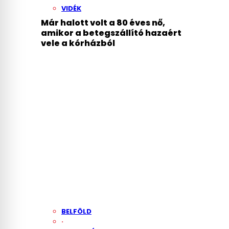
VIDÉK
Már halott volt a 80 éves nő,
amikor a betegszállító hazaért
vele a kórházból
BELFÖLD
·