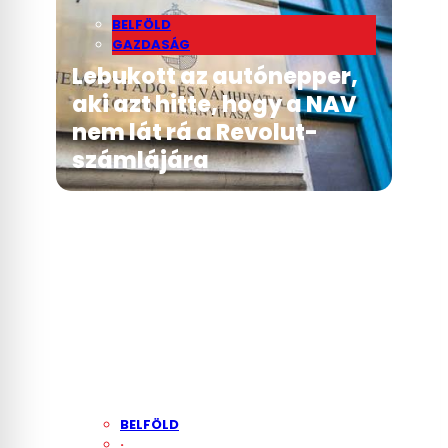
BELFÖLD
GAZDASÁG
Lebukott az autónepper,
aki azt hitte, hogy a NAV
nem lát rá a Revolut-
számlájára
BELFÖLD
·