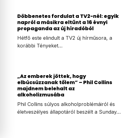
Döbbenetes fordulat a TV2-nél: egyik
napról a másikra eltűnt a 16 évnyi
propaganda az új híradóból
Hétfő este elindult a TV2 új hírműsora, a
korábbi Tényeket…
„Az emberek jöttek, hogy
elbúcsúzzanak tőlem” – Phil Collins
majdnem belehalt az
alkoholizmusába
Phil Collins súlyos alkoholproblémáiról és
életveszélyes állapotáról beszélt a Sunday…