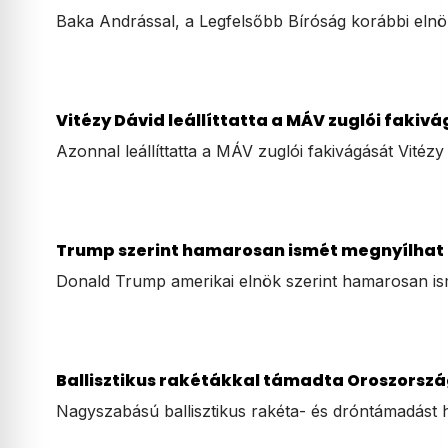
Baka Andrással, a Legfelsőbb Bíróság korábbi elnö
Vitézy Dávid leállíttatta a MÁV zuglói fakivág
Azonnal leállíttatta a MÁV zuglói fakivágását Vitéz
Trump szerint hamarosan ismét megnyílhat a
Donald Trump amerikai elnök szerint hamarosan i
Ballisztikus rakétákkal támadta Oroszorszá
Nagyszabású ballisztikus rakéta- és dróntámadást 