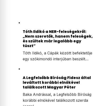
Tóth Ildikó a NER-feleségekről:
„Nem szeretők, hanem feleségek,
és szültek már legalább egy
túszt”
Tóth Ildikó, a Cápák között befektetője
egy szókimondó interjúban beszélt…
A Legfelsőbb Bíróság Fidesz által
leváltott korábbi elnökével
találkozott Magyar Péter
Baka Andrással, a Legfelsőbb Bíróság
korábbi elnökével találkozott szerda