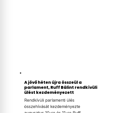
A jövő héten újra összeül a
parlament, Ruff Bálint rendkívüli
ülést kezdeményezett
Rendkívüli parlamenti ülés
összehívását kezdeményezte
augusztus 10-re és 11-re Ruff…