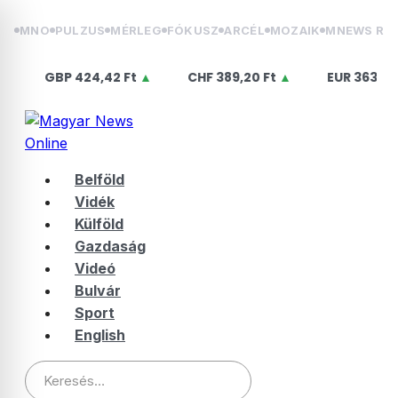
Skip
MNO
PULZUS
MÉRLEG
FÓKUSZ
ARCÉL
MOZAIK
MNEWS RÁ
to
content
BP
424,42 Ft
▲
CHF
389,20 Ft
▲
EUR
363,75 Ft
▲
Belföld
Vidék
Külföld
Gazdaság
Videó
Bulvár
Sport
English
Keresés: