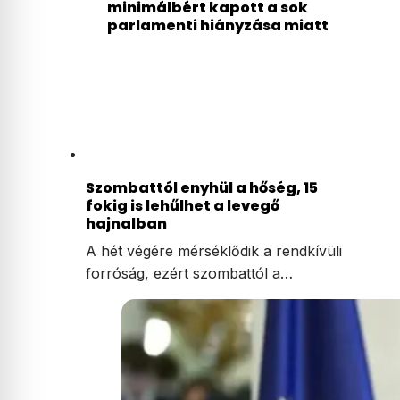
minimálbért kapott a sok
parlamenti hiányzása miatt
Szombattól enyhül a hőség, 15
fokig is lehűlhet a levegő
hajnalban
A hét végére mérséklődik a rendkívüli
forróság, ezért szombattól a…