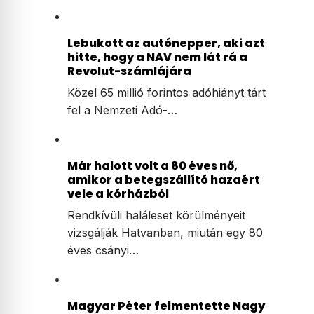
Lebukott az autónepper, aki azt
hitte, hogy a NAV nem lát rá a
Revolut-számlájára
Közel 65 millió forintos adóhiányt tárt
fel a Nemzeti Adó-…
Már halott volt a 80 éves nő,
amikor a betegszállító hazaért
vele a kórházból
Rendkívüli haláleset körülményeit
vizsgálják Hatvanban, miután egy 80
éves csányi…
Magyar Péter felmentette Nagy