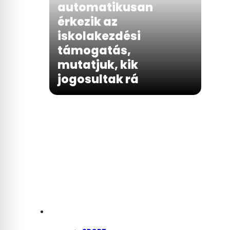
automatikusan
érkezik az
iskolakezdési
támogatás,
mutatjuk, kik
jogosultak rá