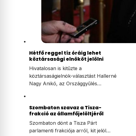
Hétfő reggel tíz óráig lehet
köztársasági elnököt jelölni
Hivatalosan is kitűzte a
köztársaságielnök-választást Hallerné
Nagy Anikó, az Országgyűlés…
Szombaton szavaz a Tisza-
frakció az államfőjelöltjéről
Szombaton dönt a Tisza Párt
parlamenti frakciója arról, kit jelöl…