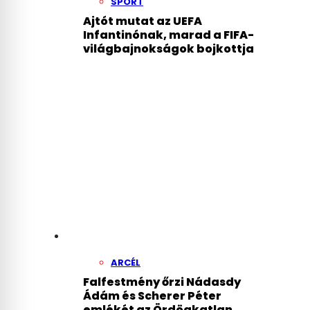
SPORT
Ajtót mutat az UEFA
Infantinónak, marad a FIFA-
világbajnokságok bojkottja
ARCÉL
Falfestmény őrzi Nádasdy
Ádám és Scherer Péter
emlékét az Ördögkatlan