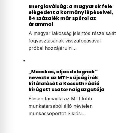
Energiaválság: a magyarok fele
elégedett a kormány lépéseivel,
84 százalék már spórol az
árammal
A magyar lakosság jelentős része saját
fogyasztásának visszafogásával
próbál hozzájárulni…
„Mocskos, aljas dolognak”
nevezte az MTI-s újságírók
kitálalását a Kossuth rádió
kirúgott csatornaigazgatója
Élesen támadta az MTI több
munkatársából álló névtelen
munkacsoportot Siklósi…