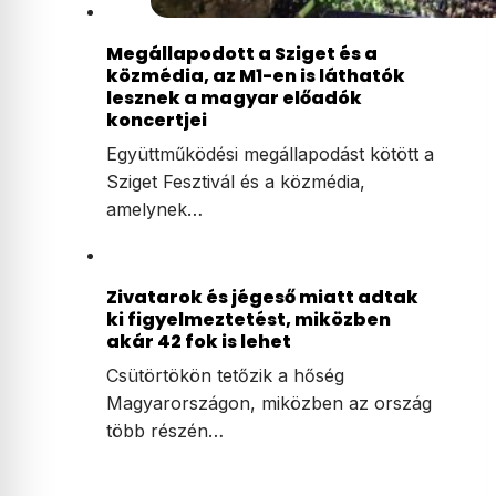
Megállapodott a Sziget és a
közmédia, az M1-en is láthatók
lesznek a magyar előadók
koncertjei
Együttműködési megállapodást kötött a
Sziget Fesztivál és a közmédia,
amelynek…
Zivatarok és jégeső miatt adtak
ki figyelmeztetést, miközben
akár 42 fok is lehet
Csütörtökön tetőzik a hőség
Magyarországon, miközben az ország
több részén…