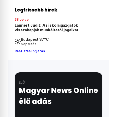
Legfrissebb hírek
45 perce
Nejlonzacskóba csomagolt ürüléket küldött
volt főnökének, majd több millió forintot
követelt tőle
Budapest 37°C
Napsütés
Részletes időjárás
ÉLŐ
Magyar News Online
élő adás