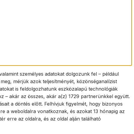
valamint személyes adatokat dolgozunk fel – például
k meg, mérjük azok teljesítményét, közönséganalízist
datokat is feldolgozhatunk eszközalapú technológiák
oz – akár az összes, akár a(z) 1729 partnerünkkel együtt.
ásait a döntés előtt. Felhívjuk figyelmét, hogy bizonyos
 erre a weboldalra vonatkoznak, és azokat 13 hónapig az
erre az oldalra, és az oldal alján található