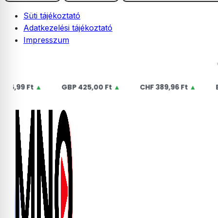
Süti tájékoztató
Adatkezelési tájékoztató
Impresszum
Skip
2026.08.08. szombat | László
to
content
,99 Ft
▲
GBP
425,00 Ft
▲
CHF
389,96 Ft
▲
EUR