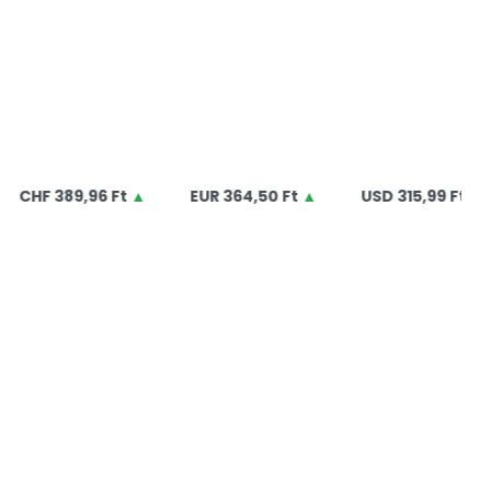
Ó
HF
389,96 Ft
▲
EUR
364,50 Ft
▲
USD
315,99 Ft
▲