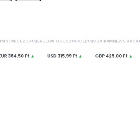
MNO
PULZUS
MÉRLEG
FÓKUSZ
ARCÉL
MOZAIK
MNEWS RÁDI
364,50 Ft
▲
USD
315,99 Ft
▲
GBP
425,00 Ft
▲
C