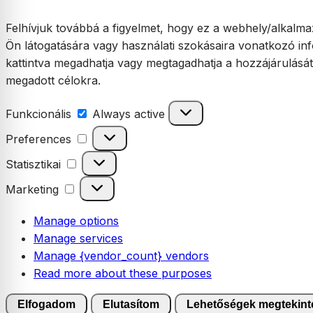
Felhívjuk továbbá a figyelmet, hogy ez a webhely/alkalmaz
Ön látogatására vagy használati szokásaira vonatkozó inf
kattintva megadhatja vagy megtagadhatja a hozzájárulásá
megadott célokra.
Funkcionális
Funkcionális
Always active
Preferences
Preferences
Statisztikai
Statisztikai
Marketing
Marketing
Manage options
Manage services
Manage {vendor_count} vendors
Read more about these purposes
Elfogadom
Elutasítom
Lehetőségek megtekint