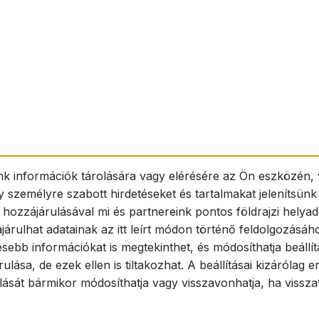
nk információk tárolására vagy elérésére az Ön eszközén, 
y személyre szabott hirdetéseket és tartalmakat jelenítsün
 hozzájárulásával mi és partnereink pontos földrajzi helya
járulhat adatainak az itt leírt módon történő feldolgozásáh
esebb információkat is megtekinthet, és módosíthatja beállít
ása, de ezek ellen is tiltakozhat. A beállításai kizárólag
t bármikor módosíthatja vagy visszavonhatja, ha visszatér 