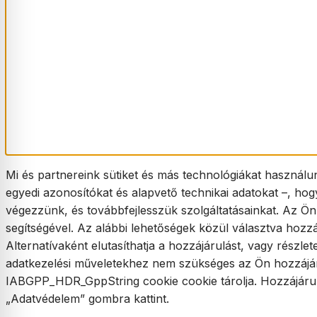
Mi és partnereink sütiket és más technológiákat használu
egyedi azonosítókat és alapvető technikai adatokat –, hog
végezzünk, és továbbfejlesszük szolgáltatásainkat. Az Ön
segítségével. Az alábbi lehetőségek közül választva hozzá
Alternatívaként elutasíthatja a hozzájárulást, vagy részlet
adatkezelési műveletekhez nem szükséges az Ön hozzájárul
IABGPP_HDR_GppString cookie cookie tárolja. Hozzájárulásá
„Adatvédelem” gombra kattint.