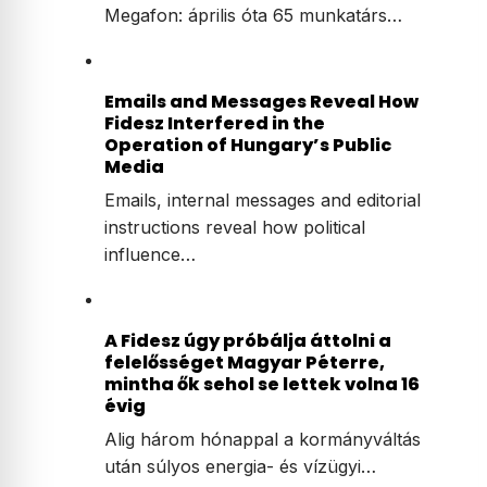
Megafon: április óta 65 munkatárs…
Emails and Messages Reveal How
Fidesz Interfered in the
Operation of Hungary’s Public
Media
Emails, internal messages and editorial
instructions reveal how political
influence…
A Fidesz úgy próbálja áttolni a
felelősséget Magyar Péterre,
mintha ők sehol se lettek volna 16
évig
Alig három hónappal a kormányváltás
után súlyos energia- és vízügyi…