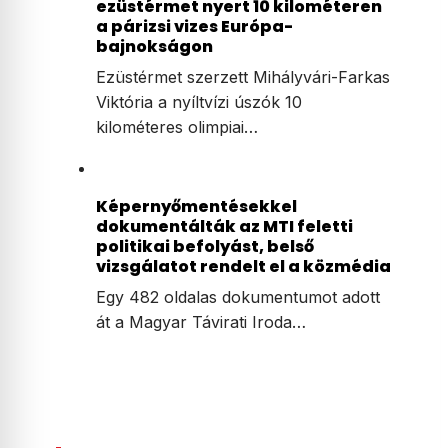
ezüstérmet nyert 10 kilométeren
a párizsi vizes Európa-
bajnokságon
Ezüstérmet szerzett Mihályvári-Farkas
Viktória a nyíltvízi úszók 10
kilométeres olimpiai…
Képernyőmentésekkel
dokumentálták az MTI feletti
politikai befolyást, belső
vizsgálatot rendelt el a közmédia
Egy 482 oldalas dokumentumot adott
át a Magyar Távirati Iroda…