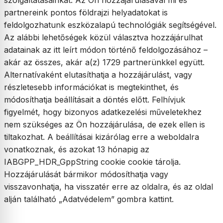
szolgáltatásainkat. Az Ön hozzájárulásával mi és
partnereink pontos földrajzi helyadatokat is
feldolgozhatunk eszközalapú technológiák segítségével.
Az alábbi lehetőségek közül választva hozzájárulhat
adatainak az itt leírt módon történő feldolgozásához –
akár az összes, akár a(z) 1729 partnerünkkel együtt.
Alternatívaként elutasíthatja a hozzájárulást, vagy
részletesebb információkat is megtekinthet, és
módosíthatja beállításait a döntés előtt. Felhívjuk
figyelmét, hogy bizonyos adatkezelési műveletekhez
nem szükséges az Ön hozzájárulása, de ezek ellen is
tiltakozhat. A beállításai kizárólag erre a weboldalra
vonatkoznak, és azokat 13 hónapig az
IABGPP_HDR_GppString cookie cookie tárolja.
Hozzájárulását bármikor módosíthatja vagy
visszavonhatja, ha visszatér erre az oldalra, és az oldal
alján található „Adatvédelem” gombra kattint.