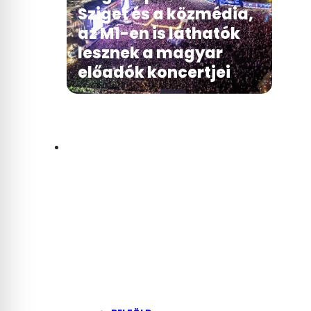
Sziget és a közmédia,
az M1-en is láthatók
lesznek a magyar
előadók koncertjei