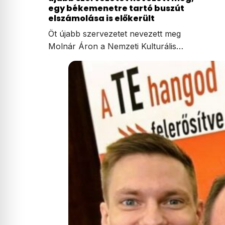
egy békemenetre tartó buszút
elszámolása is előkerült
Öt újabb szervezetet nevezett meg
Molnár Áron a Nemzeti Kulturális…