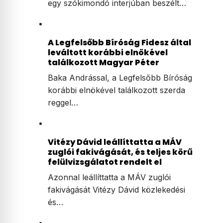
egy szókimondó interjúban beszélt…
A Legfelsőbb Bíróság Fidesz által
leváltott korábbi elnökével
találkozott Magyar Péter
Baka Andrással, a Legfelsőbb Bíróság
korábbi elnökével találkozott szerda
reggel…
Vitézy Dávid leállíttatta a MÁV
zuglói fakivágását, és teljes körű
felülvizsgálatot rendelt el
Azonnal leállíttatta a MÁV zuglói
fakivágását Vitézy Dávid közlekedési
és…