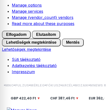
Manage options
Manage services
Manage {vendor_count} vendors
Read more about these purposes
Elfogadom
Elutasítom
Lehetőségek megtekintése
Mentés
Lehetőségek megtekintése
Süti tájékoztató
Adatkezelési tájékoztató
Impresszum
Skip
MNO
PULZUS
MÉRLEG
FÓKUSZ
ARCÉL
MOZAIK
MNEWS RÁ
to
content
P
422,40 Ft
▼
CHF
387,46 Ft
▼
EUR
362,08 Ft
▼