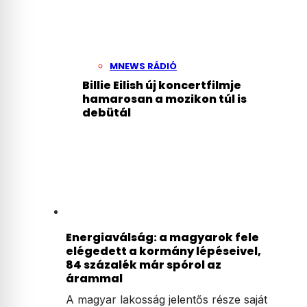
MNEWS RÁDIÓ
Billie Eilish új koncertfilmje
hamarosan a mozikon túl is
debütál
Energiaválság: a magyarok fele
elégedett a kormány lépéseivel,
84 százalék már spórol az
árammal
A magyar lakosság jelentős része saját