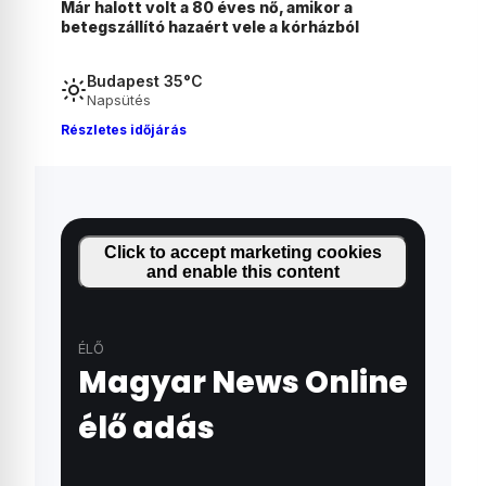
Magyar Péter felmentette Nagy Mártont az
IMF-ben betöltött tisztségéből
Budapest 35°C
Napsütés
Részletes időjárás
Click to accept marketing cookies
and enable this content
ÉLŐ
Magyar News Online
élő adás