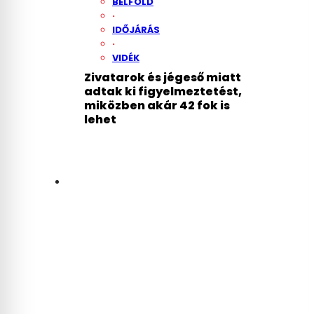
BELFÖLD
·
IDŐJÁRÁS
·
VIDÉK
Zivatarok és jégeső miatt
adtak ki figyelmeztetést,
miközben akár 42 fok is
lehet