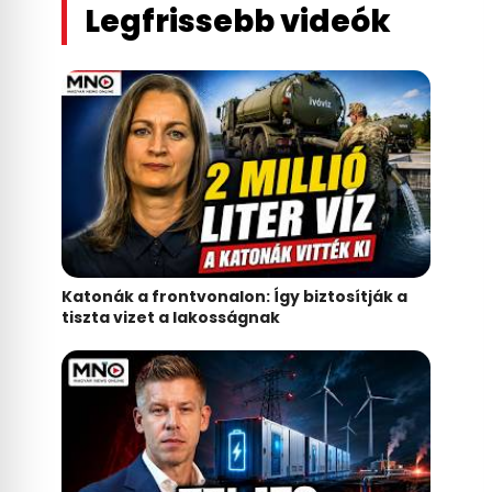
Legfrissebb videók
Katonák a frontvonalon: Így biztosítják a
tiszta vizet a lakosságnak