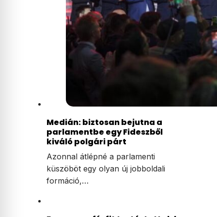
Medián: biztosan bejutna a
parlamentbe egy Fideszből
kiváló polgári párt
Azonnal átlépné a parlamenti
küszöböt egy olyan új jobboldali
formáció,…