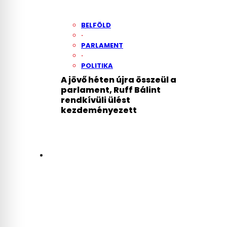
BELFÖLD
·
PARLAMENT
·
POLITIKA
A jövő héten újra összeül a
parlament, Ruff Bálint
rendkívüli ülést
kezdeményezett