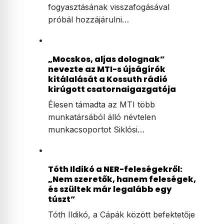
fogyasztásának visszafogásával
próbál hozzájárulni…
„Mocskos, aljas dolognak”
nevezte az MTI-s újságírók
kitálalását a Kossuth rádió
kirúgott csatornaigazgatója
Élesen támadta az MTI több
munkatársából álló névtelen
munkacsoportot Siklósi…
Tóth Ildikó a NER-feleségekről:
„Nem szeretők, hanem feleségek,
és szültek már legalább egy
túszt”
Tóth Ildikó, a Cápák között befektetője