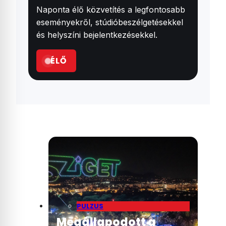
Naponta élő közvetítés a legfontosabb
eseményekről, stúdióbeszélgetésekkel
és helyszíni bejelentkezésekkel.
ÉLŐ
PULZUS
Megállapodott a