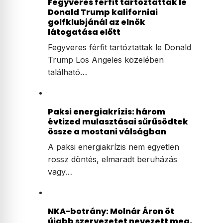
Fegyveres férfit tartóztattak le
Donald Trump kaliforniai
golfklubjánál az elnök
látogatása előtt
Fegyveres férfit tartóztattak le Donald
Trump Los Angeles közelében
található…
Paksi energiakrízis: három
évtized mulasztásai sűrűsödtek
össze a mostani válságban
A paksi energiakrízis nem egyetlen
rossz döntés, elmaradt beruházás
vagy…
NKA-botrány: Molnár Áron öt
újabb szervezetet nevezett meg,