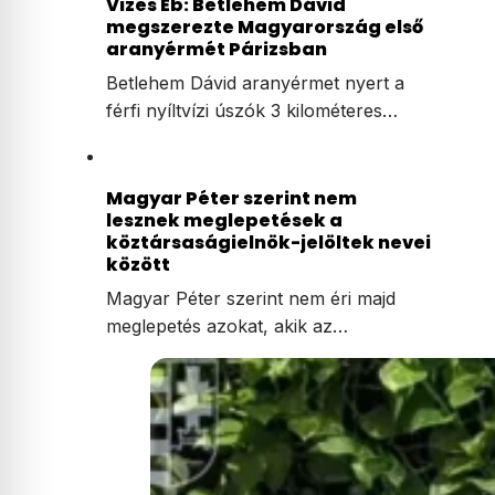
Vizes Eb: Betlehem Dávid
megszerezte Magyarország első
aranyérmét Párizsban
Betlehem Dávid aranyérmet nyert a
férfi nyíltvízi úszók 3 kilométeres…
Magyar Péter szerint nem
lesznek meglepetések a
köztársaságielnök-jelöltek nevei
között
Magyar Péter szerint nem éri majd
meglepetés azokat, akik az…