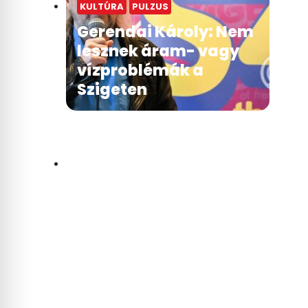
KULTÚRA
PULZUS
Gerendai Károly: Nem
lesznek áram- vagy
vízproblémák a
Szigeten