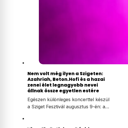
Nem volt még ilyen a Szigeten:
Azahriah, Beton.Hofi és a hazai
zenei élet legnagyobb nevei
állnak össze egyetlen estére
Egészen különleges koncerttel készül
a Sziget Fesztivál augusztus 9-én: a…