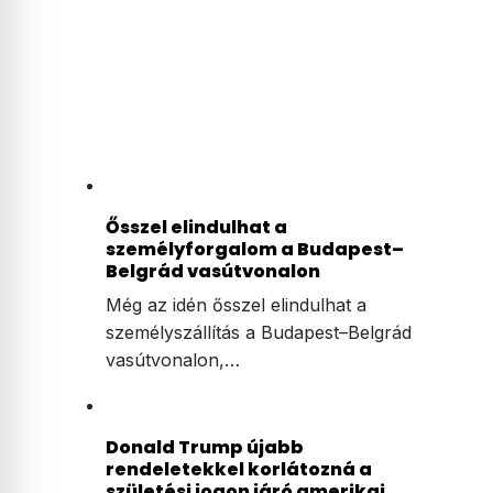
Ősszel elindulhat a
személyforgalom a Budapest–
Belgrád vasútvonalon
Még az idén ősszel elindulhat a
személyszállítás a Budapest–Belgrád
vasútvonalon,…
Donald Trump újabb
rendeletekkel korlátozná a
születési jogon járó amerikai