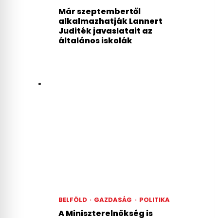
Már szeptembertől
alkalmazhatják Lannert
Juditék javaslatait az
általános iskolák
BELFÖLD
·
GAZDASÁG
·
POLITIKA
A Miniszterelnökség is