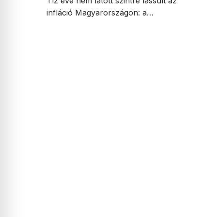
Tíz éve nem látott szintre lassult az
infláció Magyarországon: a…