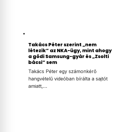
Takács Péter szerint „nem
létezik” az NKA-ügy, mint ahogy
a gödi Samsung-gyár és „Zsolti
bácsi” sem
Takács Péter egy számonkérő
hangvételű videóban bírálta a sajtót
amiatt,…