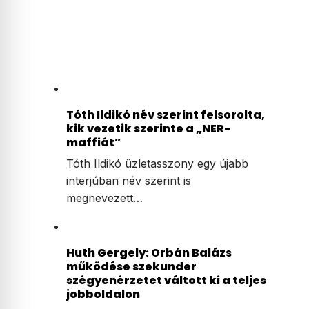
Tóth Ildikó név szerint felsorolta,
kik vezetik szerinte a „NER-
maffiát”
Tóth Ildikó üzletasszony egy újabb
interjúban név szerint is
megnevezett…
Huth Gergely: Orbán Balázs
működése szekunder
szégyenérzetet váltott ki a teljes
jobboldalon