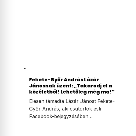
Fekete-Győr András Lázár
Jánosnak üzent: „Takarodj el a
közéletből! Lehetőleg még ma!”
Élesen támadta Lázár Jánost Fekete-
Győr András, aki csütörtök esti
Facebook-bejegyzésében…