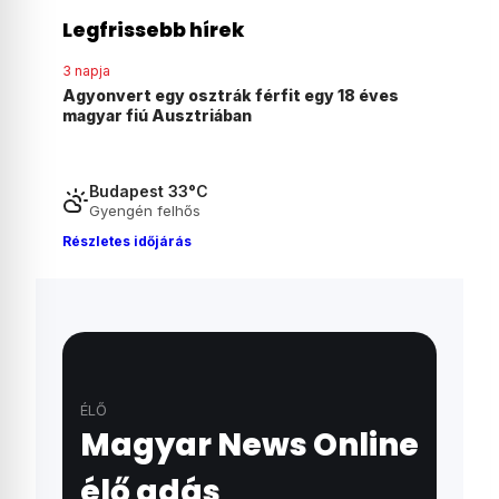
Legfrissebb hírek
3 napja
3 napja
Elérkezett a régóta várt pillanat: megjelent
Kolumbi
Madonna és Kylie Minogue első hivatalos
gyomirt
duettje
Budapest 33°C
Gyengén felhős
Részletes időjárás
ÉLŐ
Magyar News Online
élő adás