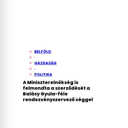
BELFÖLD
·
GAZDASÁG
·
POLITIKA
A Miniszterelnökség is
felmondta a szerződését a
Balásy Gyula-féle
rendezvényszervező céggel