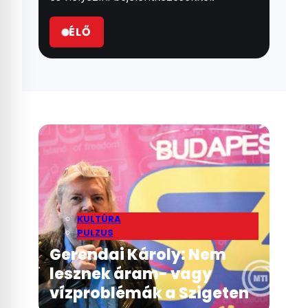
ÉLŐ
KULTÚRA
PULZUS
Gerendai Károly: Nem
lesznek áram- vagy
vízproblémák a Szigeten