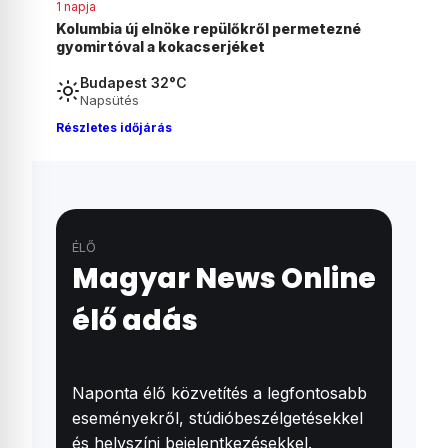
1 napja
ezné
Agyonvert egy osztrák férfit egy 18 éves
magyar fiú Ausztriában
Budapest 32°C
Napsütés
Részletes időjárás
ÉLŐ
Magyar News Online
élő adás
Naponta élő közvetítés a legfontosabb
eseményekről, stúdióbeszélgetésekkel
és helyszíni bejelentkezésekkel.