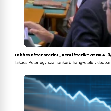
Takács Péter szerint „nem létezik” az NKA-ü
Takács Péter egy számonkérő hangvételű videóban b