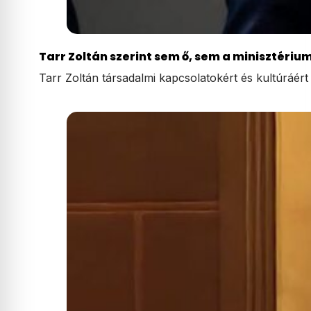
Tarr Zoltán szerint sem ő, sem a minisztéri
Tarr Zoltán társadalmi kapcsolatokért és kultúráért f