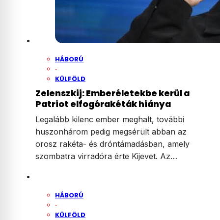
HÁBORÚ
·
KÜLFÖLD
Zelenszkij: Emberéletekbe kerül a
Patriot elfogórakéták hiánya
Legalább kilenc ember meghalt, további
huszonhárom pedig megsérült abban az
orosz rakéta- és dróntámadásban, amely
szombatra virradóra érte Kijevet. Az…
HÁBORÚ
·
KÜLFÖLD