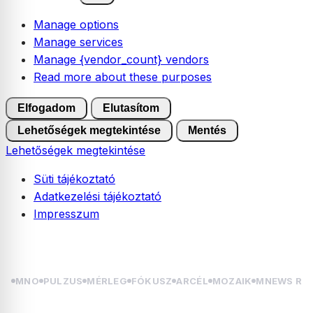
Manage options
Manage services
Manage {vendor_count} vendors
Read more about these purposes
Elfogadom
Elutasítom
Lehetőségek megtekintése
Mentés
Lehetőségek megtekintése
Süti tájékoztató
Adatkezelési tájékoztató
Impresszum
Skip
2026.08.07. péntek | Ibolya
to
content
MNO
PULZUS
MÉRLEG
FÓKUSZ
ARCÉL
MOZAIK
MNEWS RÁ