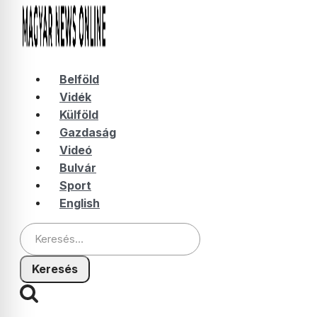
Belföld
Vidék
Külföld
Gazdaság
Videó
Bulvár
Sport
English
Keresés: