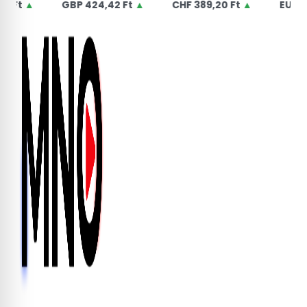
▲
GBP
424,42 Ft
▲
CHF
389,20 Ft
▲
EUR
363,75