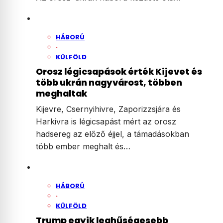
HÁBORÚ
·
KÜLFÖLD
Orosz légicsapások érték Kijevet és
több ukrán nagyvárost, többen
meghaltak
Kijevre, Csernyihivre, Zaporizzsjára és
Harkivra is légicsapást mért az orosz
hadsereg az előző éjjel, a támadásokban
több ember meghalt és…
HÁBORÚ
·
KÜLFÖLD
Trump egyik leghűségesebb