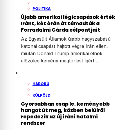
·
POLITIKA
Újabb amerikai légicsapások érték
Iránt, két órán át támadták a
Forradalmi Gárda célpontjait
Az Egyesült Államok újabb nagyszabású
katonai csapást hajtott végre Irán ellen,
miután Donald Trump amerikai elnök
előzőleg kemény megtorlást ígért…
HÁBORÚ
·
KÜLFÖLD
Gyorsabban csap le, keményebb
hangot üt meg, közben belülről
repedezik az új iráni hatalmi
rendszer