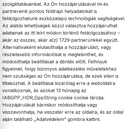
szolgáltatásainkat. Az Ön hozzájárulásával mi és
partnereink pontos földrajzi helyadatokat is
feldolgozhatunk eszközalapú technológiák segítségével.
Az alábbi lehetőségek közül választva hozzájárulhat
adatainak az itt leírt módon történő feldolgozásához –
akár az összes, akár a(z) 1729 partnerünkkel együtt.
Alternatívaként elutasíthatja a hozzájárulást, vagy
részletesebb információkat is megtekinthet, és
módosíthatja beállításait a döntés előtt. Felhívjuk
figyelmét, hogy bizonyos adatkezelési műveletekhez
nem szükséges az Ön hozzájárulása, de ezek ellen is
tiltakozhat. A beállításai kizárólag erre a weboldalra
vonatkoznak, és azokat 13 hónapig az
IABGPP_HDR_GppString cookie cookie tárolja.
Hozzájárulását bármikor módosíthatja vagy
visszavonhatja, ha visszatér erre az oldalra, és az oldal
alján található „Adatvédelem” gombra kattint.