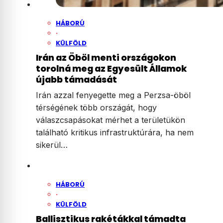
HÁBORÚ
·
KÜLFÖLD
Irán az Öböl menti országokon
torolná meg az Egyesült Államok
újabb támadását
Irán azzal fenyegette meg a Perzsa-öböl
térségének több országát, hogy
válaszcsapásokat mérhet a területükön
található kritikus infrastruktúrára, ha nem
sikerül…
HÁBORÚ
·
KÜLFÖLD
Ballisztikus rakétákkal támadta