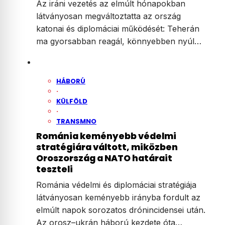
Az iráni vezetés az elmúlt hónapokban
látványosan megváltoztatta az ország
katonai és diplomáciai működését: Teherán
ma gyorsabban reagál, könnyebben nyúl…
HÁBORÚ
·
KÜLFÖLD
·
TRANSMNO
Románia keményebb védelmi
stratégiára váltott, miközben
Oroszország a NATO határait
teszteli
Románia védelmi és diplomáciai stratégiája
látványosan keményebb irányba fordult az
elmúlt napok sorozatos drónincidensei után.
Az orosz–ukrán háború kezdete óta…