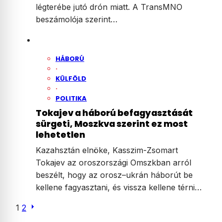
légterébe jutó drón miatt. A TransMNO
beszámolója szerint…
HÁBORÚ
·
KÜLFÖLD
·
POLITIKA
Tokajev a háború befagyasztását
sürgeti, Moszkva szerint ez most
lehetetlen
Kazahsztán elnöke, Kasszim-Zsomart
Tokajev az oroszországi Omszkban arról
beszélt, hogy az orosz–ukrán háborút be
kellene fagyasztani, és vissza kellene térni…
Posts
1
2