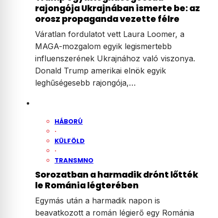
rajongója Ukrajnában ismerte be: az
orosz propaganda vezette félre
Váratlan fordulatot vett Laura Loomer, a
MAGA-mozgalom egyik legismertebb
influenszerének Ukrajnához való viszonya.
Donald Trump amerikai elnök egyik
leghűségesebb rajongója,…
HÁBORÚ
·
KÜLFÖLD
·
TRANSMNO
Sorozatban a harmadik drónt lőtték
le Románia légterében
Egymás után a harmadik napon is
beavatkozott a román légierő egy Románia