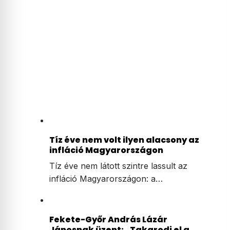
Tíz éve nem volt ilyen alacsony az
infláció Magyarországon
Tíz éve nem látott szintre lassult az
infláció Magyarországon: a…
Fekete-Győr András Lázár
Jánosnak üzent: „Takarodj el a