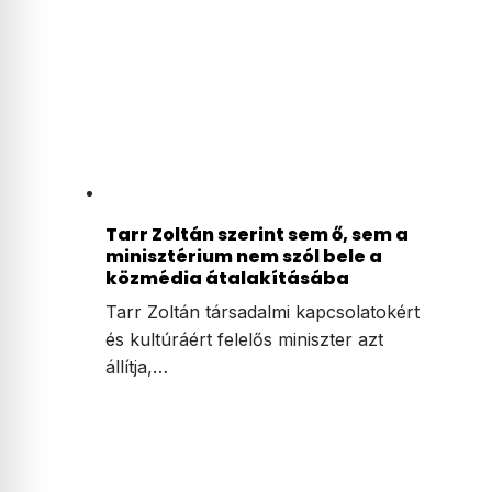
Tarr Zoltán szerint sem ő, sem a
minisztérium nem szól bele a
közmédia átalakításába
Tarr Zoltán társadalmi kapcsolatokért
és kultúráért felelős miniszter azt
állítja,…