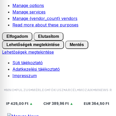
Manage options
Manage services
Manage {vendor_count} vendors
Read more about these purposes
Elfogadom
Elutasítom
Lehetőségek megtekintése
Mentés
Lehetőségek megtekintése
Süti tájékoztató
Adatkezelési tájékoztató
Impresszum
Skip
MNO
PULZUS
MÉRLEG
FÓKUSZ
ARCÉL
MOZAIK
MNEWS RÁ
to
content
,00 Ft
▲
CHF
389,96 Ft
▲
EUR
364,50 Ft
▲
US