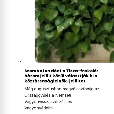
Szombaton dönt a Tisza-frakció:
három jelölt közül választják ki a
köztársaságielnök-jelöltet
Még augusztusban megválaszthatja az
Országgyűlés a Nemzeti
Vagyonvisszaszerzési és
Vagyonvédelmi…