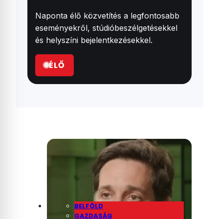
Naponta élő közvetítés a legfontosabb
eseményekről, stúdióbeszélgetésekkel
és helyszíni bejelentkezésekkel.
ÉLŐ
BELFÖLD
GAZDASÁG