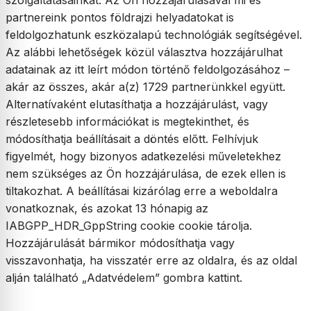
szolgáltatásainkat. Az Ön hozzájárulásával mi és
partnereink pontos földrajzi helyadatokat is
feldolgozhatunk eszközalapú technológiák segítségével.
Az alábbi lehetőségek közül választva hozzájárulhat
adatainak az itt leírt módon történő feldolgozásához –
akár az összes, akár a(z) 1729 partnerünkkel együtt.
Alternatívaként elutasíthatja a hozzájárulást, vagy
részletesebb információkat is megtekinthet, és
módosíthatja beállításait a döntés előtt. Felhívjuk
figyelmét, hogy bizonyos adatkezelési műveletekhez
nem szükséges az Ön hozzájárulása, de ezek ellen is
tiltakozhat. A beállításai kizárólag erre a weboldalra
vonatkoznak, és azokat 13 hónapig az
IABGPP_HDR_GppString cookie cookie tárolja.
Hozzájárulását bármikor módosíthatja vagy
visszavonhatja, ha visszatér erre az oldalra, és az oldal
alján található „Adatvédelem” gombra kattint.