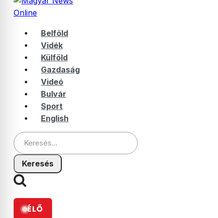
Belföld
Vidék
Külföld
Gazdaság
Videó
Bulvár
Sport
English
Keresés:
ÉLŐ