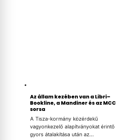
Az állam kezében van a Libri–
Bookline, a Mandiner és az MCC
sorsa
A Tisza-kormány közérdekű
vagyonkezelő alapítványokat érintő
gyors átalakítása után az…