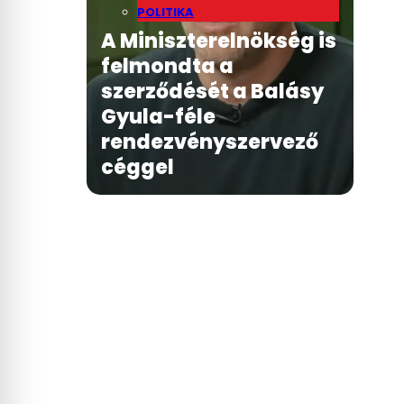
POLITIKA
A Miniszterelnökség is
felmondta a
szerződését a Balásy
Gyula-féle
rendezvényszervező
céggel