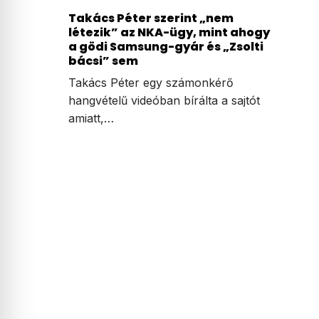
Takács Péter szerint „nem
létezik” az NKA-ügy, mint ahogy
a gödi Samsung-gyár és „Zsolti
bácsi” sem
Takács Péter egy számonkérő
hangvételű videóban bírálta a sajtót
amiatt,…