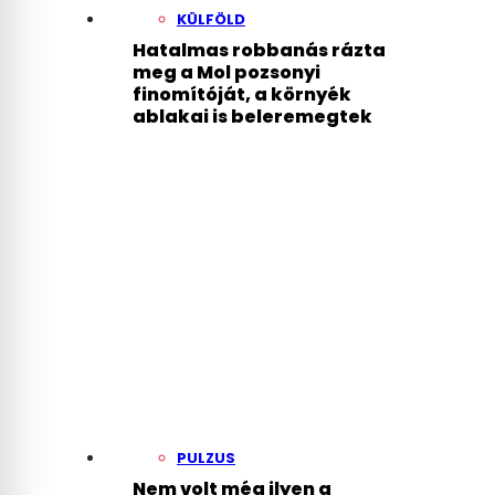
KÜLFÖLD
Hatalmas robbanás rázta
meg a Mol pozsonyi
finomítóját, a környék
ablakai is beleremegtek
PULZUS
Nem volt még ilyen a