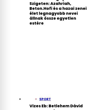
Szigeten: Azahriah,
Beton.Hofi és a hazai zenei
élet legnagyobb nevei
állnak össze egyetlen
estére
SPORT
Vizes Eb: Betlehem Dávid