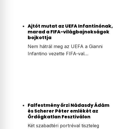
Ajtót mutat az UEFA Infantinónak,
marad a FIFA-világbajnokságok
bojkottja
Nem hátrál meg az UEFA a Gianni
Infantino vezette FIFA-val…
Falfestmény őrzi Nádasdy Ádám
és Scherer Péter emlékét az
Ördögkatlan Fesztiválon
Két szabadtéri portréval tiszteleg