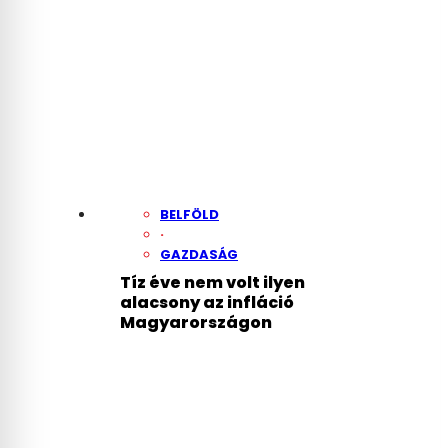
BELFÖLD
·
GAZDASÁG
Tíz éve nem volt ilyen
alacsony az infláció
Magyarországon