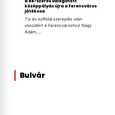
a 88-szoros válogatott
középpályás újra a Ferencváros
játékosa
Tíz év külföldi szereplés után
visszatért a Ferencvároshoz Nagy
Ádám,…
Bulvár