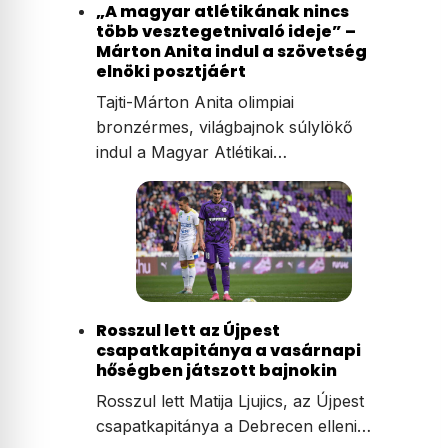
„A magyar atlétikának nincs
több vesztegetnivaló ideje” –
Márton Anita indul a szövetség
elnöki posztjáért
Tajti-Márton Anita olimpiai
bronzérmes, világbajnok súlylökő
indul a Magyar Atlétikai…
Rosszul lett az Újpest
csapatkapitánya a vasárnapi
hőségben játszott bajnokin
Rosszul lett Matija Ljujics, az Újpest
csapatkapitánya a Debrecen elleni…