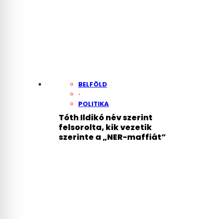
BELFÖLD
·
POLITIKA
Tóth Ildikó név szerint
felsorolta, kik vezetik
szerinte a „NER-maffiát”