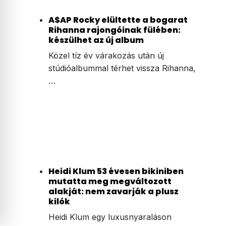
A$AP Rocky elültette a bogarat
Rihanna rajongóinak fülében:
készülhet az új album
Közel tíz év várakozás után új
stúdióalbummal térhet vissza Rihanna,
…
Heidi Klum 53 évesen bikiniben
mutatta meg megváltozott
alakját: nem zavarják a plusz
kilók
Heidi Klum egy luxusnyaraláson