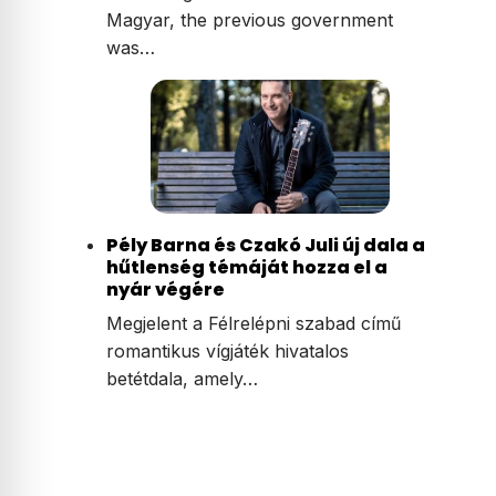
Magyar, the previous government
was…
Pély Barna és Czakó Juli új dala a
hűtlenség témáját hozza el a
nyár végére
Megjelent a Félrelépni szabad című
romantikus vígjáték hivatalos
betétdala, amely…