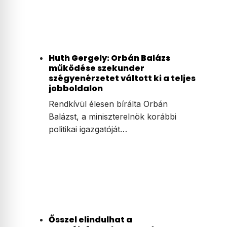
Huth Gergely: Orbán Balázs
működése szekunder
szégyenérzetet váltott ki a teljes
jobboldalon
Rendkívül élesen bírálta Orbán
Balázst, a miniszterelnök korábbi
politikai igazgatóját…
Ősszel elindulhat a