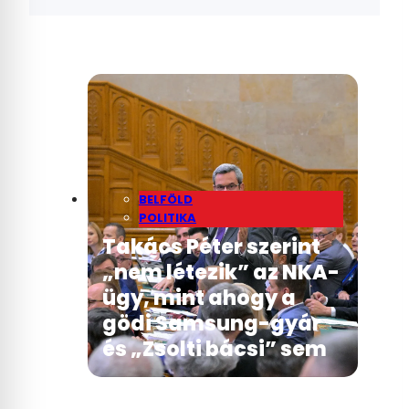
BELFÖLD
POLITIKA
Takács Péter szerint
„nem létezik” az NKA-
ügy, mint ahogy a
gödi Samsung-gyár
és „Zsolti bácsi” sem