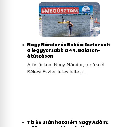
Nagy Nándor és Békési Eszter volt
a leggyorsabb a 44. Balaton-
átúszáson
A férfiaknál Nagy Nándor, a nőknél
Békési Eszter teljesítette a…
Tíz év után hazatért Nagy Ádám: