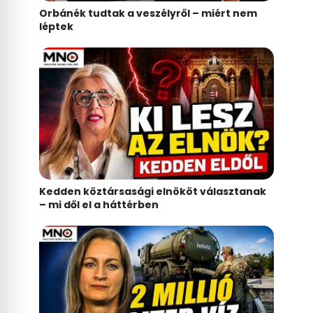
Orbánék tudtak a veszélyről – miért nem
léptek
Kedden köztársasági elnököt választanak
– mi dől el a háttérben