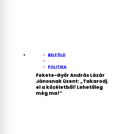
BELFÖLD
·
POLITIKA
Fekete-Győr András Lázár
Jánosnak üzent: „Takarodj
el a közéletből! Lehetőleg
még ma!”