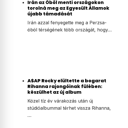
Irán az Öböl menti országokon
torolná meg az Egyesült Államok
újabb támadását
Irán azzal fenyegette meg a Perzsa-
öböl térségének több országát, hogy…
A$AP Rocky elültette a bogarat
Rihanna rajongóinak fülében:
készülhet az új album
Közel tíz év várakozás után új
stúdióalbummal térhet vissza Rihanna,
…