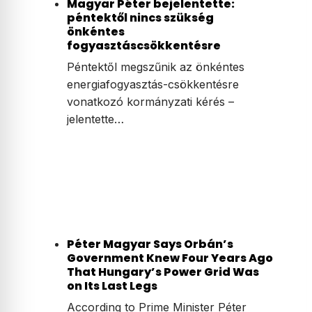
Magyar Péter bejelentette:
péntektől nincs szükség
önkéntes
fogyasztáscsökkentésre
Péntektől megszűnik az önkéntes
energiafogyasztás-csökkentésre
vonatkozó kormányzati kérés –
jelentette…
Péter Magyar Says Orbán’s
Government Knew Four Years Ago
That Hungary’s Power Grid Was
on Its Last Legs
According to Prime Minister Péter