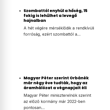
Szombattól enyhül a hőség, 15
fokig is lehűlhet a levegő
hajnalban
A hét végére mérséklődik a rendkívüli
forróság, ezért szombattól a…
Magyar Péter szerint Orbánék
már négy éve tudták, hogy az
áramhálózat a végnapjait éli
Magyar Péter miniszterelnök szerint
az előző kormány már 2022-ben
pontosan…