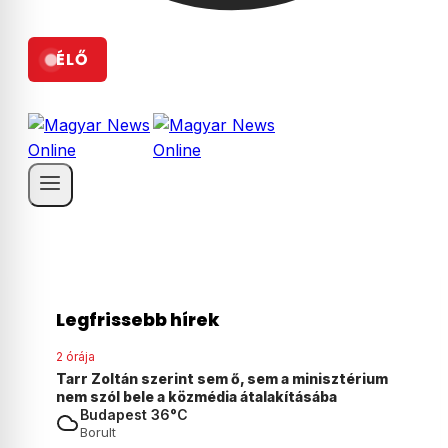
ÉLŐ
Legfrissebb hírek
2 órája
sztérium
Augusztus 25-én távozhat a legfőbb ügyész
a
Budapest 36°C
Borult