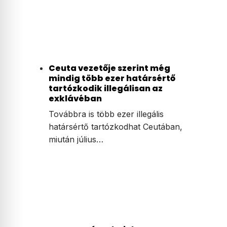
Ceuta vezetője szerint még
mindig több ezer határsértő
tartózkodik illegálisan az
exklávéban
Továbbra is több ezer illegális
határsértő tartózkodhat Ceutában,
miután július…