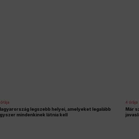
 órája
4 órája
agyarország legszebb helyei, amelyeket legalább
Már s
gyszer mindenkinek látnia kell
javasl