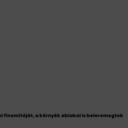
lmondta a szerződését a Balásy
el
 finomítóját, a környék ablakai is beleremegtek