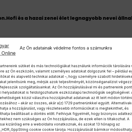
on.Hofi és a hazai zenei élet legnagyobb nevei álln
Az Ön adatainak védelme fontos a számunkra
arország első aranyérmét Párizsban
artnereink sütiket és más technológiákat használunk információk tárolására
ére az Ön eszközén, valamint személyes adatokat dolgozunk fel – például e
tókat és alapvető technikai adatokat –, hogy személyre szabott hirdetések
akat jelenítsünk meg, mérjük azok teljesítményét, közönséganalízist végezz
ejlesszük szolgáltatásainkat. Az Ön hozzájárulásával mi és partnereink pon
ek a köztársaságielnök-jelöltek nevei között
zi helyadatokat is feldolgozhatunk eszközalapú technológiák segítségével. 
t, akik az…
lehetőségek közül választva hozzájárulhat adatainak az itt leírt módon történ
ozásához – akár az összes, akár a(z) 1729 partnerünkkel együtt. Alternatívak
thatja a hozzájárulást, vagy részletesebb információkat is megtekinthet, és
közül választják ki a köztársaságielnök-jelöltet
hatja beállításait a döntés előtt. Felhívjuk figyelmét, hogy bizonyos adatkez
 a Nemzeti Vagyonvisszaszerzési és Vagyonvédelmi…
ekhez nem szükséges az Ön hozzájárulása, de ezek ellen is tiltakozhat. A
ásai kizárólag erre a weboldalra vonatkoznak, és azokat 13 hónapig az
_HDR_GppString cookie cookie tárolja. Hozzájárulását bármikor módosíthatj
diner és az MCC sorsa