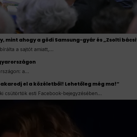
y, mint ahogy a gödi Samsung-gyár és „Zsolti bács
rálta a sajtót amiatt,…
Magyarországon
rországon: a…
akarodj el a közéletből! Lehetőleg még ma!”
ki csütörtök esti Facebook-bejegyzésében…