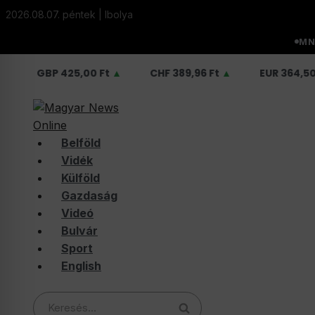
Skip
2026.08.07. péntek | Ibolya
to
content
MN
BP
425,00 Ft
▲
CHF
389,96 Ft
▲
EUR
364,50 Ft
▲
Belföld
Vidék
Külföld
Gazdaság
Videó
Bulvár
Sport
English
Keresés: