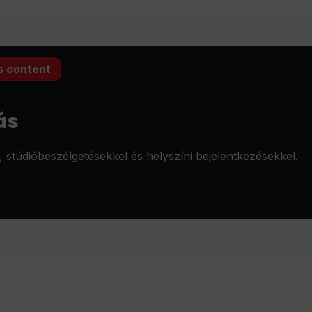
s content
ás
stúdióbeszélgetésekkel és helyszíni bejelentkezésekkel.