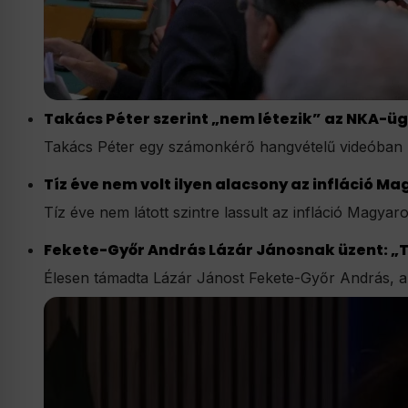
Takács Péter szerint „nem létezik” az NKA-üg
Takács Péter egy számonkérő hangvételű videóban bí
Tíz éve nem volt ilyen alacsony az infláció 
Tíz éve nem látott szintre lassult az infláció Magya
Fekete-Győr András Lázár Jánosnak üzent: „T
Élesen támadta Lázár Jánost Fekete-Győr András, a