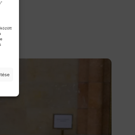
m”
 között
a
re
s
ntése