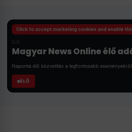
Click to accept marketing cookies and enable thi
ÉLŐ
Magyar News Online élő ad
Naponta élő közvetítés a legfontosabb eseményekről, 
ÉLŐ