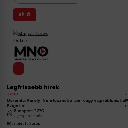
ÉLŐ
Legfrissebb hírek
3 órája
4
Gerendai Károly: Nem lesznek áram- vagy vízproblémák a
M
Szigeten
e
Budapest 27°C
Gyengén felhős
Részletes időjárás