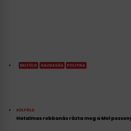
BELFÖLD
GAZDASÁG
POLITIKA
A Miniszterelnökség is fe
rendezvényszervező cégg
KÜLFÖLD
Hatalmas robbanás rázta meg a Mol pozsonyi