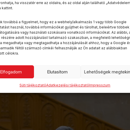
onhatja, ha visszatér erre az oldalra, és az oldal alján található „Adatvédele
okat érintő gyors átalakítása után az…
kattint.
m nem szól bele a közmédia átalakításába
uk továbbá a figyelmet, hogy ez a webhely/alkalmazás 1 vagy több Google
tatást használ, továbbá információkat gyűjthet és tárolhat, beleértve többek
lelős miniszter azt állítja,…
átogatására vagy használati szokásaira vonatkozó információkat. Az alábbi, 
 részére adott hozzájárulást tartalmazó szakaszban, a megfelelő lehetőség
tva megadhatja vagy megtagadhatja a hozzájárulását ahhoz, hogy a Google é
armadik féltől származó címkéi felhasználják az Ön adatait az alábbiakban
 legfőbb ügyészi megbízatása,…
tt célokra.
Elfogadom
Elutasítom
Lehetőségek megteki
Süti tájékoztató
Adatkezelési tájékoztató
Impresszum