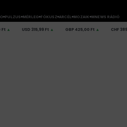
O
PULZUS
MÉRLEG
FÓKUSZ
ARCÉL
MOZAIK
MNEWS RÁDIÓ
USD
315,99 Ft
▲
GBP
425,00 Ft
▲
CHF
389,96 Ft
▲