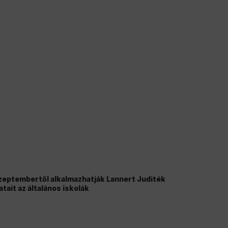
zeptembertől alkalmazhatják Lannert Juditék
atait az általános iskolák