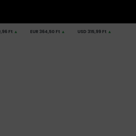
EUR
364,50 Ft
▲
USD
315,99 Ft
▲
GBP
425,00 Ft