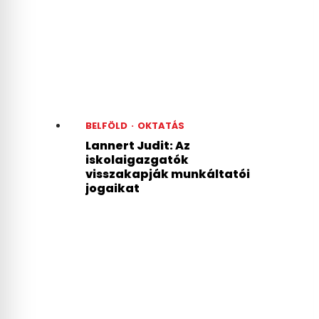
BELFÖLD
·
OKTATÁS
Lannert Judit: Az
iskolaigazgatók
visszakapják munkáltatói
jogaikat