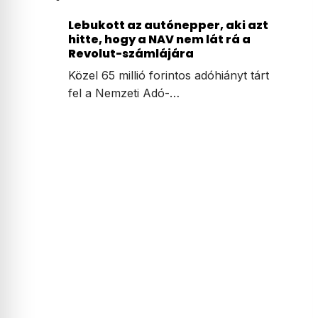
Lebukott az autónepper, aki azt
hitte, hogy a NAV nem lát rá a
Revolut-számlájára
Közel 65 millió forintos adóhiányt tárt
fel a Nemzeti Adó-…