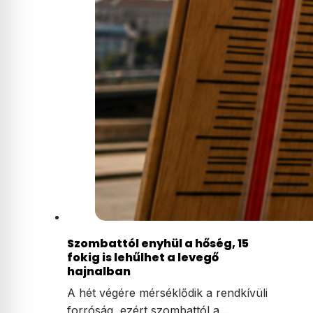
Szombattól enyhül a hőség, 15
fokig is lehűlhet a levegő
hajnalban
A hét végére mérséklődik a rendkívüli
forróság, ezért szombattól a…