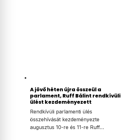
A jövő héten újra összeül a
parlament, Ruff Bálint rendkívüli
ülést kezdeményezett
Rendkívüli parlamenti ülés
összehívását kezdeményezte
augusztus 10-re és 11-re Ruff…