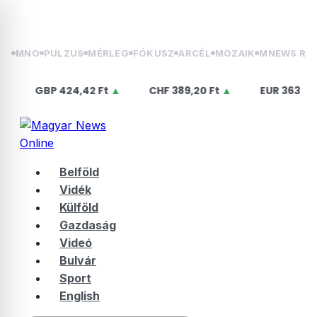
Skip
2026.08.07. péntek | Ibolya
to
content
MNO
PULZUS
MÉRLEG
FÓKUSZ
ARCÉL
MOZAIK
MNEWS RÁ
BP
424,42 Ft
▲
CHF
389,20 Ft
▲
EUR
363,75 Ft
▲
Belföld
Vidék
Külföld
Gazdaság
Videó
Bulvár
Sport
English