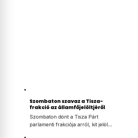
Szombaton szavaz a Tisza-
frakció az államfőjelöltjéről
Szombaton dönt a Tisza Párt
parlamenti frakciója arról, kit jelöl…