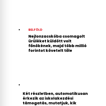
BELFÖLD
Nejlonzacskóba csomagolt
ürüléket küldött volt
főnökének, majd több millió
forintot követelt tőle
Két részletben, automatikusan
érkezik az iskolakezdési
támogatás, mutatjuk, kik