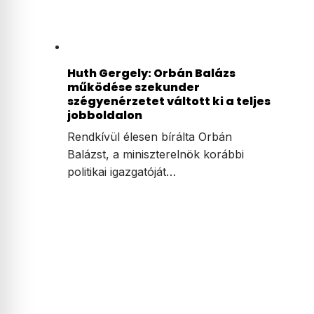
Huth Gergely: Orbán Balázs
működése szekunder
szégyenérzetet váltott ki a teljes
jobboldalon
Rendkívül élesen bírálta Orbán
Balázst, a miniszterelnök korábbi
politikai igazgatóját…