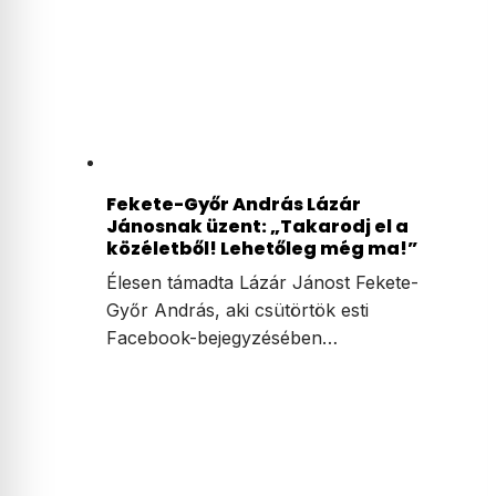
Fekete-Győr András Lázár
Jánosnak üzent: „Takarodj el a
közéletből! Lehetőleg még ma!”
Élesen támadta Lázár Jánost Fekete-
Győr András, aki csütörtök esti
Facebook-bejegyzésében…