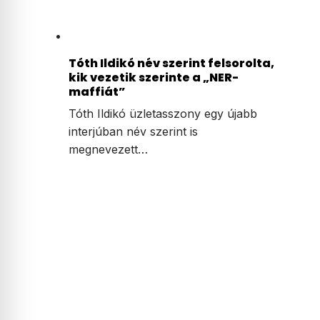
Tóth Ildikó név szerint felsorolta,
kik vezetik szerinte a „NER-
maffiát”
Tóth Ildikó üzletasszony egy újabb
interjúban név szerint is
megnevezett…