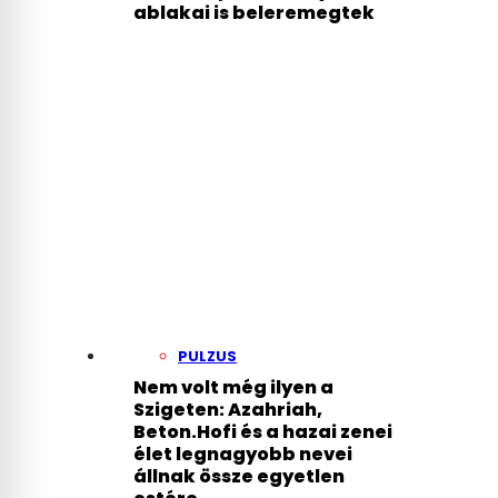
ablakai is beleremegtek
PULZUS
Nem volt még ilyen a
Szigeten: Azahriah,
Beton.Hofi és a hazai zenei
élet legnagyobb nevei
állnak össze egyetlen