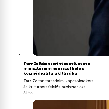
Tarr Zoltán szerint sem ő, sem a
minisztérium nem szól bele a
közmédia átalakításába
Tarr Zoltán társadalmi kapcsolatokért
és kultúráért felelős miniszter azt
állítja,…