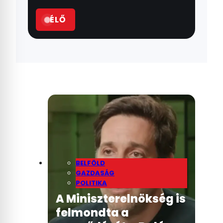
ÉLŐ
BELFÖLD
GAZDASÁG
POLITIKA
A Miniszterelnökség is
felmondta a