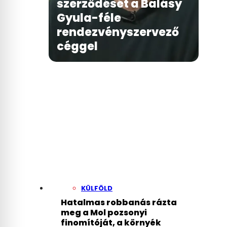
szerződését a Balásy
Gyula-féle
rendezvényszervező
céggel
KÜLFÖLD
Hatalmas robbanás rázta
meg a Mol pozsonyi
finomítóját, a környék