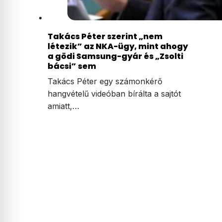
Takács Péter szerint „nem
létezik” az NKA-ügy, mint ahogy
a gödi Samsung-gyár és „Zsolti
bácsi” sem
Takács Péter egy számonkérő
hangvételű videóban bírálta a sajtót
amiatt,…