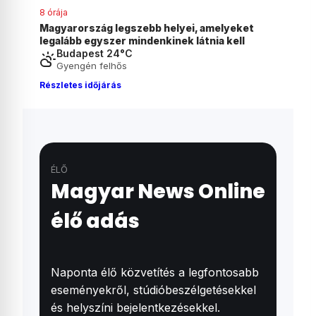
9 órája
eket
Már szeptembertől alkalmazhatják Lannert
ll
Juditék javaslatait az általános iskolák
Budapest 24°C
Gyengén felhős
Részletes időjárás
ÉLŐ
Magyar News Online
élő adás
Naponta élő közvetítés a legfontosabb
eseményekről, stúdióbeszélgetésekkel
és helyszíni bejelentkezésekkel.