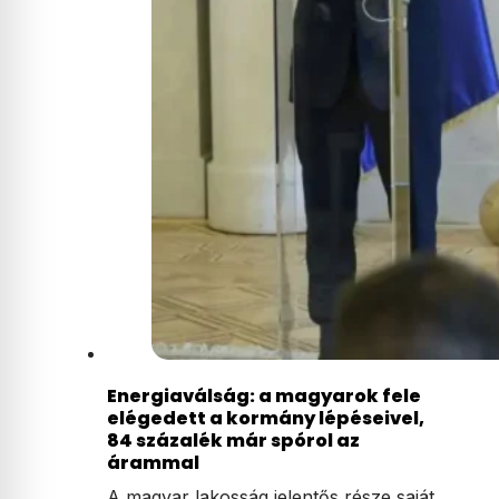
Energiaválság: a magyarok fele
elégedett a kormány lépéseivel,
84 százalék már spórol az
árammal
A magyar lakosság jelentős része saját