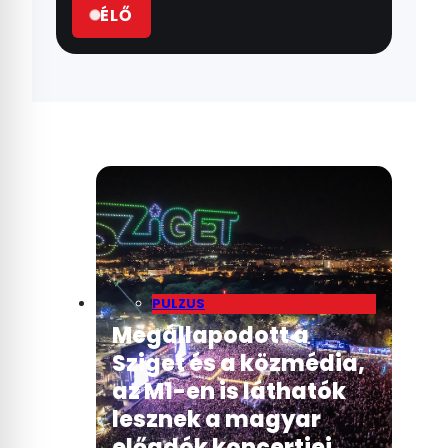
ÉLŐ
PULZUS
Megállapodott a
Sziget és a közmédia,
az M1-en is láthatók
lesznek a magyar
előadók koncertjei