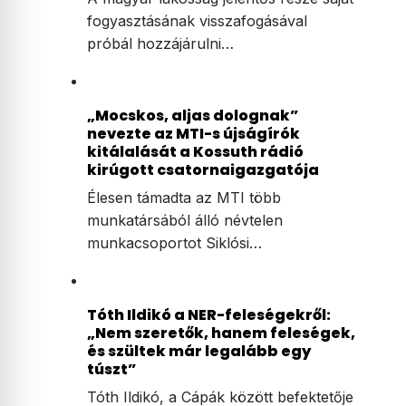
fogyasztásának visszafogásával
próbál hozzájárulni…
„Mocskos, aljas dolognak”
nevezte az MTI-s újságírók
kitálalását a Kossuth rádió
kirúgott csatornaigazgatója
Élesen támadta az MTI több
munkatársából álló névtelen
munkacsoportot Siklósi…
Tóth Ildikó a NER-feleségekről:
„Nem szeretők, hanem feleségek,
és szültek már legalább egy
túszt”
Tóth Ildikó, a Cápák között befektetője