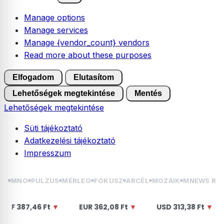
Manage options
Manage services
Manage {vendor_count} vendors
Read more about these purposes
Elfogadom
Elutasítom
Lehetőségek megtekintése
Mentés
Lehetőségek megtekintése
Süti tájékoztató
Adatkezelési tájékoztató
Impresszum
Skip
MNO
PULZUS
MÉRLEG
FÓKUSZ
ARCÉL
MOZAIK
MNEWS RÁ
to
content
6 Ft
▼
EUR
362,08 Ft
▼
USD
313,38 Ft
▼
GBP
42