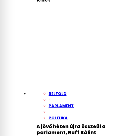
BELFÖLD
·
PARLAMENT
·
POLITIKA
A jövő héten újra összeül a
parlament, Ruff Bálint