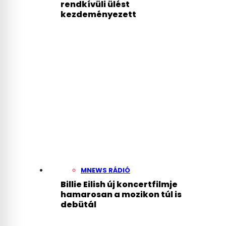
rendkívüli ülést
kezdeményezett
MNEWS RÁDIÓ
Billie Eilish új koncertfilmje
hamarosan a mozikon túl is
debütál