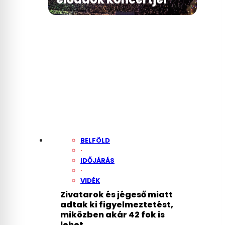
BELFÖLD
·
IDŐJÁRÁS
·
VIDÉK
Zivatarok és jégeső miatt
adtak ki figyelmeztetést,
miközben akár 42 fok is
lehet