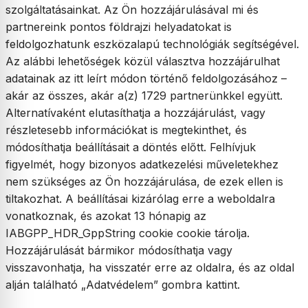
szolgáltatásainkat. Az Ön hozzájárulásával mi és
partnereink pontos földrajzi helyadatokat is
feldolgozhatunk eszközalapú technológiák segítségével.
Az alábbi lehetőségek közül választva hozzájárulhat
adatainak az itt leírt módon történő feldolgozásához –
akár az összes, akár a(z) 1729 partnerünkkel együtt.
Alternatívaként elutasíthatja a hozzájárulást, vagy
részletesebb információkat is megtekinthet, és
módosíthatja beállításait a döntés előtt. Felhívjuk
figyelmét, hogy bizonyos adatkezelési műveletekhez
nem szükséges az Ön hozzájárulása, de ezek ellen is
tiltakozhat. A beállításai kizárólag erre a weboldalra
vonatkoznak, és azokat 13 hónapig az
IABGPP_HDR_GppString cookie cookie tárolja.
Hozzájárulását bármikor módosíthatja vagy
visszavonhatja, ha visszatér erre az oldalra, és az oldal
alján található „Adatvédelem” gombra kattint.