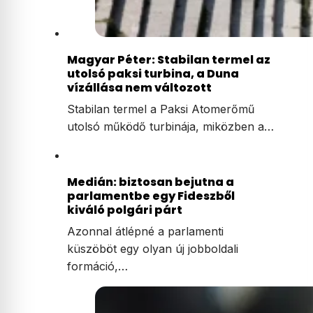
Magyar Péter: Stabilan termel az
utolsó paksi turbina, a Duna
vízállása nem változott
Stabilan termel a Paksi Atomerőmű
utolsó működő turbinája, miközben a…
Medián: biztosan bejutna a
parlamentbe egy Fideszből
kiváló polgári párt
Azonnal átlépné a parlamenti
küszöböt egy olyan új jobboldali
formáció,…