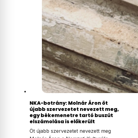
NKA-botrány: Molnár Áron öt
újabb szervezetet nevezett meg,
egy békemenetre tartó buszút
elszámolása is előkerült
Öt újabb szervezetet nevezett meg