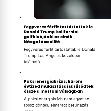
Fegyveres férfit tartóztattak le
Donald Trump kaliforniai
golfklubjánál az elnök
látogatása előtt
Fegyveres férfit tartóztattak le Donald
Trump Los Angeles közelében
található…
Paksi energiakrízis: három
évtized mulasztásai sűrűsödtek
össze a mostani válságban
A paksi energiakrízis nem egyetlen
rossz döntés, elmaradt beruházás