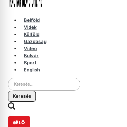
Belföld
Vidék
Külföld
Gazdaság
Videó
Bulvár
Sport
English
Keresés:
ÉLŐ