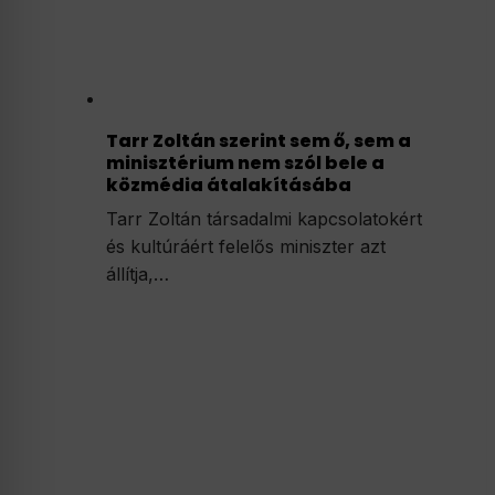
Tarr Zoltán szerint sem ő, sem a
minisztérium nem szól bele a
közmédia átalakításába
Tarr Zoltán társadalmi kapcsolatokért
és kultúráért felelős miniszter azt
állítja,…