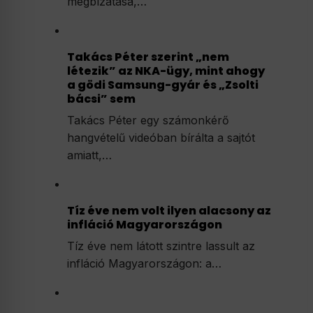
megbízatása,…
Takács Péter szerint „nem
létezik” az NKA-ügy, mint ahogy
a gödi Samsung-gyár és „Zsolti
bácsi” sem
Takács Péter egy számonkérő
hangvételű videóban bírálta a sajtót
amiatt,…
Tíz éve nem volt ilyen alacsony az
infláció Magyarországon
Tíz éve nem látott szintre lassult az
infláció Magyarországon: a…