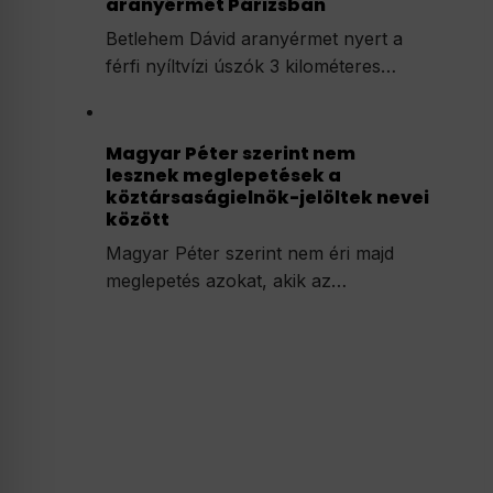
aranyérmét Párizsban
Betlehem Dávid aranyérmet nyert a
férfi nyíltvízi úszók 3 kilométeres…
Magyar Péter szerint nem
lesznek meglepetések a
köztársaságielnök-jelöltek nevei
között
Magyar Péter szerint nem éri majd
meglepetés azokat, akik az…