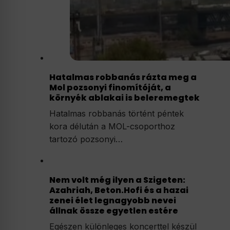
Hatalmas robbanás rázta meg a
Mol pozsonyi finomítóját, a
környék ablakai is beleremegtek
Hatalmas robbanás történt péntek
kora délután a MOL-csoporthoz
tartozó pozsonyi…
Nem volt még ilyen a Szigeten:
Azahriah, Beton.Hofi és a hazai
zenei élet legnagyobb nevei
állnak össze egyetlen estére
Egészen különleges koncerttel készül