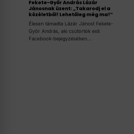
Fekete-Győr András Lázár
Jánosnak üzent: „Takarodj el a
közéletből! Lehetőleg még ma!”
Élesen támadta Lázár Jánost Fekete-
Győr András, aki csütörtök esti
Facebook-bejegyzésében…