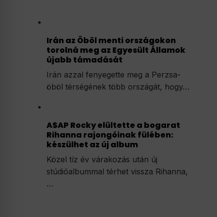
Irán az Öböl menti országokon
torolná meg az Egyesült Államok
újabb támadását
Irán azzal fenyegette meg a Perzsa-
öböl térségének több országát, hogy…
A$AP Rocky elültette a bogarat
Rihanna rajongóinak fülében:
készülhet az új album
Közel tíz év várakozás után új
stúdióalbummal térhet vissza Rihanna,
…