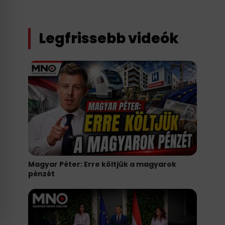
Legfrissebb videók
Magyar Péter: Erre költjük a magyarok
pénzét