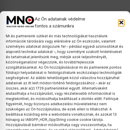
Az Ön adatainak védelme
fontos a számunkra
Mi és partnereink sütiket és más technológiákat használunk
információk tárolására vagy elérésére az Ön eszközén, valamint
személyes adatokat dolgozunk fel – például egyedi azonosítókat és
alapvető technikai adatokat –, hogy személyre szabott hirdetéseket
Szombaton dönt a Tisza-frakció:
és tartalmakat jelenítsünk meg, mérjük azok teljesítményét,
három jelölt közül választják ki a
közönséganalízist végezzünk, és továbbfejlesszük
köztársaságielnök-jelöltet
szolgáltatásainkat. Az Ön hozzájárulásával mi és partnereink pontos
földrajzi helyadatokat is feldolgozhatunk eszközalapú technológiák
Még augusztusban megválaszthatja az
segítségével. Az alábbi lehetőségek közül választva hozzájárulhat
Országgyűlés a Nemzeti
adatainak az itt leírt módon történő feldolgozásához – akár az
összes, akár a(z) 1729 partnerünkkel együtt. Alternatívaként
Vagyonvisszaszerzési és
elutasíthatja a hozzájárulást, vagy részletesebb információkat is
Vagyonvédelmi…
megtekinthet, és módosíthatja beállításait a döntés előtt. Felhívjuk
figyelmét, hogy bizonyos adatkezelési műveletekhez nem
szükséges az Ön hozzájárulása, de ezek ellen is tiltakozhat. A
beállításai kizárólag erre a weboldalra vonatkoznak, és azokat 13
hónapig az IABGPP_HDR_GppString cookie cookie tárolja.
Hozzájárulását bármikor módosíthatja vagy visszavonhatja, ha