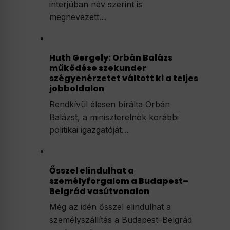
interjúban név szerint is
megnevezett…
Huth Gergely: Orbán Balázs
működése szekunder
szégyenérzetet váltott ki a teljes
jobboldalon
Rendkívül élesen bírálta Orbán
Balázst, a miniszterelnök korábbi
politikai igazgatóját…
Ősszel elindulhat a
személyforgalom a Budapest–
Belgrád vasútvonalon
Még az idén ősszel elindulhat a
személyszállítás a Budapest–Belgrád