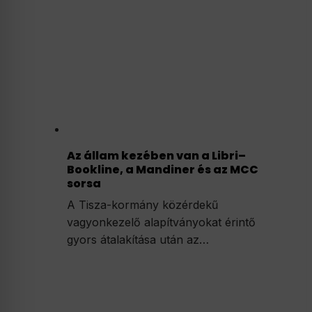
Az állam kezében van a Libri–
Bookline, a Mandiner és az MCC
sorsa
A Tisza-kormány közérdekű
vagyonkezelő alapítványokat érintő
gyors átalakítása után az…