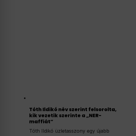
Tóth Ildikó név szerint felsorolta,
kik vezetik szerinte a „NER-
maffiát”
Tóth Ildikó üzletasszony egy újabb