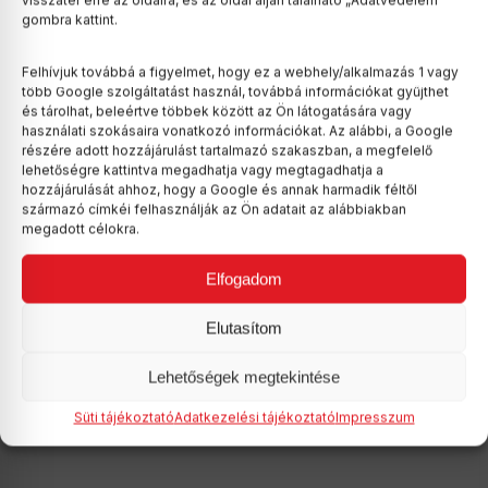
visszatér erre az oldalra, és az oldal alján található „Adatvédelem”
gombra kattint.
Felhívjuk továbbá a figyelmet, hogy ez a webhely/alkalmazás 1 vagy
több Google szolgáltatást használ, továbbá információkat gyűjthet
és tárolhat, beleértve többek között az Ön látogatására vagy
használati szokásaira vonatkozó információkat. Az alábbi, a Google
részére adott hozzájárulást tartalmazó szakaszban, a megfelelő
lehetőségre kattintva megadhatja vagy megtagadhatja a
hozzájárulását ahhoz, hogy a Google és annak harmadik féltől
származó címkéi felhasználják az Ön adatait az alábbiakban
megadott célokra.
Elfogadom
Elutasítom
Lehetőségek megtekintése
Süti tájékoztató
Adatkezelési tájékoztató
Impresszum