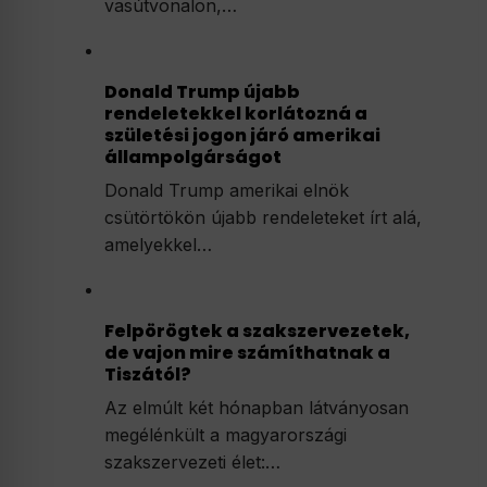
vasútvonalon,…
Donald Trump újabb
rendeletekkel korlátozná a
születési jogon járó amerikai
állampolgárságot
Donald Trump amerikai elnök
csütörtökön újabb rendeleteket írt alá,
amelyekkel…
Felpörögtek a szakszervezetek,
de vajon mire számíthatnak a
Tiszától?
Az elmúlt két hónapban látványosan
megélénkült a magyarországi
szakszervezeti élet:…