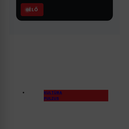
ÉLŐ
KULTÚRA
PULZUS
Gerendai Károly: Nem
lesznek áram- vagy
vízproblémák a