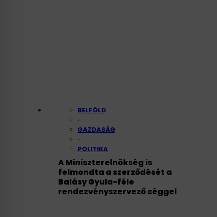
BELFÖLD
·
GAZDASÁG
·
POLITIKA
A Miniszterelnökség is
felmondta a szerződését a
Balásy Gyula-féle
rendezvényszervező céggel