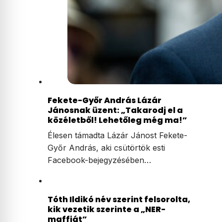
Fekete-Győr András Lázár
Jánosnak üzent: „Takarodj el a
közéletből! Lehetőleg még ma!”
Élesen támadta Lázár Jánost Fekete-
Győr András, aki csütörtök esti
Facebook-bejegyzésében…
Tóth Ildikó név szerint felsorolta,
kik vezetik szerinte a „NER-
maffiát”