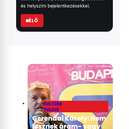
és helyszíni bejelentkezésekkel.
ÉLŐ
KULTÚRA
PULZUS
Gerendai Károly: Nem
lesznek áram- vagy