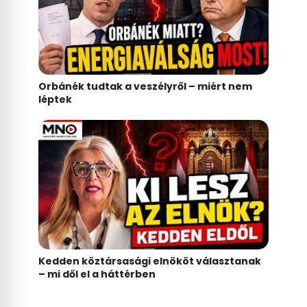
Orbánék tudtak a veszélyről – miért nem
léptek
Kedden köztársasági elnököt választanak
– mi dől el a háttérben