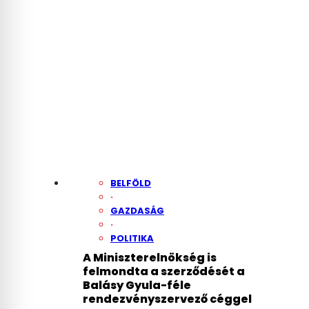
BELFÖLD
·
GAZDASÁG
·
POLITIKA
A Miniszterelnökség is
felmondta a szerződését a
Balásy Gyula-féle
rendezvényszervező céggel