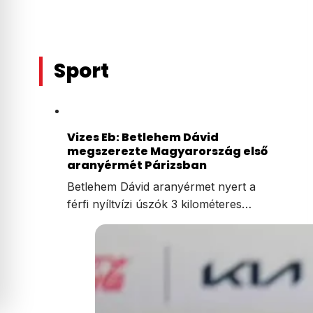
Sport
Vizes Eb: Betlehem Dávid
megszerezte Magyarország első
aranyérmét Párizsban
Betlehem Dávid aranyérmet nyert a
férfi nyíltvízi úszók 3 kilométeres…