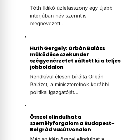
Tóth Ildikó üzletasszony egy újabb
interjúban név szerint is
megnevezett…
Huth Gergely: Orbán Balázs
működése szekunder
szégyenérzetet váltott ki a teljes
jobboldalon
Rendkívül élesen bírálta Orbán
Balázst, a miniszterelnök korábbi
politikai igazgatóját…
Ősszel elindulhat a
személyforgalom a Budapest–
Belgrád vasútvonalon
Még az idén ősszel elindulhat a