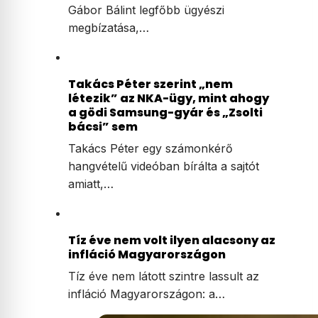
Gábor Bálint legfőbb ügyészi
megbízatása,…
Takács Péter szerint „nem
létezik” az NKA-ügy, mint ahogy
a gödi Samsung-gyár és „Zsolti
bácsi” sem
Takács Péter egy számonkérő
hangvételű videóban bírálta a sajtót
amiatt,…
Tíz éve nem volt ilyen alacsony az
infláció Magyarországon
Tíz éve nem látott szintre lassult az
infláció Magyarországon: a…