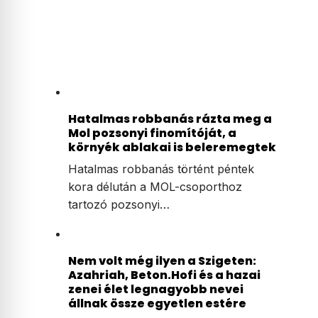
Hatalmas robbanás rázta meg a
Mol pozsonyi finomítóját, a
környék ablakai is beleremegtek
Hatalmas robbanás történt péntek
kora délután a MOL-csoporthoz
tartozó pozsonyi…
Nem volt még ilyen a Szigeten:
Azahriah, Beton.Hofi és a hazai
zenei élet legnagyobb nevei
állnak össze egyetlen estére