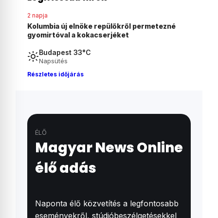
2 napja
ezné
Agyonvert egy osztrák férfit egy 18 éves
magyar fiú Ausztriában
Budapest 33°C
Napsütés
Részletes időjárás
ÉLŐ
Magyar News Online
élő adás
Naponta élő közvetítés a legfontosabb
eseményekről, stúdióbeszélgetésekkel