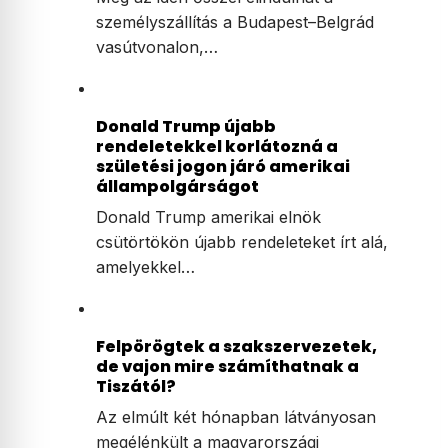
személyszállítás a Budapest–Belgrád
vasútvonalon,…
Donald Trump újabb
rendeletekkel korlátozná a
születési jogon járó amerikai
állampolgárságot
Donald Trump amerikai elnök
csütörtökön újabb rendeleteket írt alá,
amelyekkel…
Felpörögtek a szakszervezetek,
de vajon mire számíthatnak a
Tiszától?
Az elmúlt két hónapban látványosan
megélénkült a magyarországi