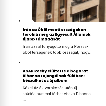
Irán az Öböl menti országokon
torolná meg az Egyesült Államok
újabb támadását
Irán azzal fenyegette meg a Perzsa-
öböl térségének több országát, hogy…
A$AP Rocky elültette a bogarat
Rihanna rajongóinak fülében:
készülhet az új album
Közel tíz év várakozás után új
stúdióalbummal térhet vissza Rihanna,
…