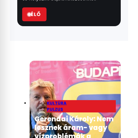
ÉLŐ
KULTÚRA
PULZUS
Gerendai Károly: Nem
lesznek áram- vagy
vízproblémák a