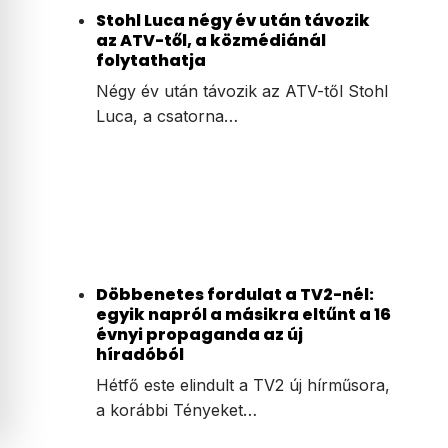
Stohl Luca négy év után távozik
az ATV-től, a közmédiánál
folytathatja
Négy év után távozik az ATV-től Stohl
Luca, a csatorna…
Döbbenetes fordulat a TV2-nél:
egyik napról a másikra eltűnt a 16
évnyi propaganda az új
híradóból
Hétfő este elindult a TV2 új hírműsora,
a korábbi Tényeket…