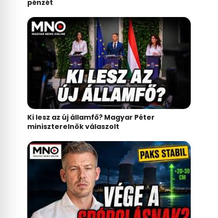
pénzét
Ki lesz az új államfő? Magyar Péter
miniszterelnök válaszolt