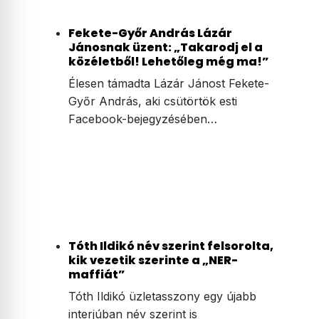
Fekete-Győr András Lázár
Jánosnak üzent: „Takarodj el a
közéletből! Lehetőleg még ma!”
Élesen támadta Lázár Jánost Fekete-
Győr András, aki csütörtök esti
Facebook-bejegyzésében…
Tóth Ildikó név szerint felsorolta,
kik vezetik szerinte a „NER-
maffiát”
Tóth Ildikó üzletasszony egy újabb
interjúban név szerint is