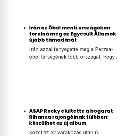
Irán az Öböl menti országokon
torolná meg az Egyesült Államok
újabb támadását
Irán azzal fenyegette meg a Perzsa-
öböl térségének több országát, hogy…
A$AP Rocky elültette a bogarat
Rihanna rajongóinak fülében:
készülhet az új album
Közel tíz év várakozás után új