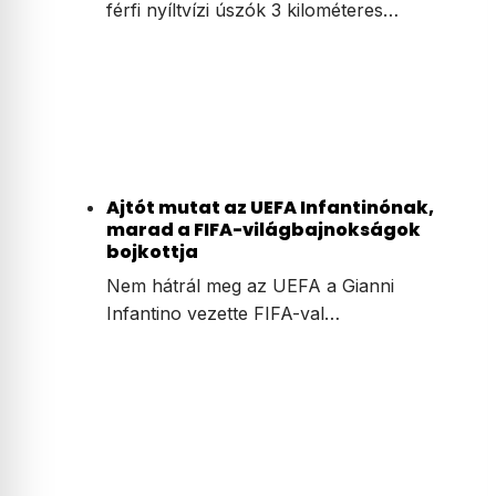
férfi nyíltvízi úszók 3 kilométeres…
Ajtót mutat az UEFA Infantinónak,
marad a FIFA-világbajnokságok
bojkottja
Nem hátrál meg az UEFA a Gianni
Infantino vezette FIFA-val…