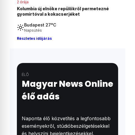
2 órája
ezné
Agyonvert egy osztrák férfit egy 18 éves
magyar fiú Ausztriában
Budapest 27°C
Napsütés
Részletes időjárás
ÉLŐ
Magyar News Online
élő adás
Naponta élő közvetítés a legfontosabb
eseményekről, stúdióbeszélgetésekkel
és helyszíni bejelentkezésekkel.