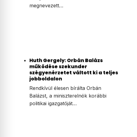
megnevezett…
Huth Gergely: Orbán Balázs
működése szekunder
szégyenérzetet váltott ki a teljes
jobboldalon
Rendkívül élesen bírálta Orbán
Balázst, a miniszterelnök korábbi
politikai igazgatóját…