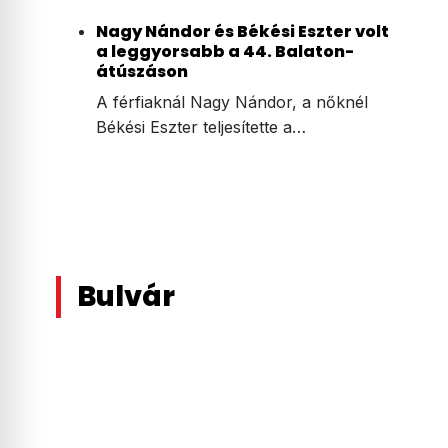
Nagy Nándor és Békési Eszter volt
a leggyorsabb a 44. Balaton-
átúszáson
A férfiaknál Nagy Nándor, a nőknél
Békési Eszter teljesítette a…
Bulvár