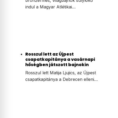
bronzérmes, világbajnok súlylökő
indul a Magyar Atlétikai…
Rosszul lett az Újpest
csapatkapitánya a vasárnapi
hőségben játszott bajnokin
Rosszul lett Matija Ljujics, az Újpest
csapatkapitánya a Debrecen elleni…