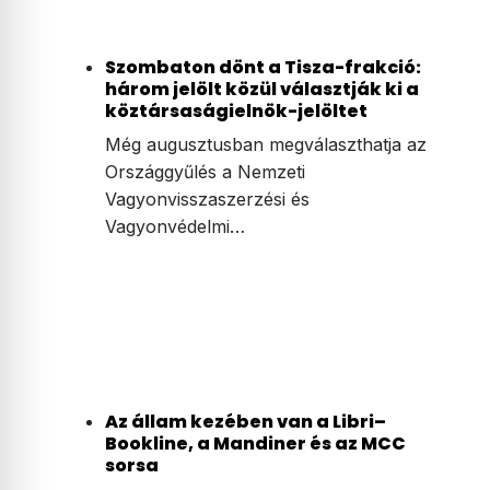
Szombaton dönt a Tisza-frakció:
három jelölt közül választják ki a
köztársaságielnök-jelöltet
Még augusztusban megválaszthatja az
Országgyűlés a Nemzeti
Vagyonvisszaszerzési és
Vagyonvédelmi…
Az állam kezében van a Libri–
Bookline, a Mandiner és az MCC
sorsa