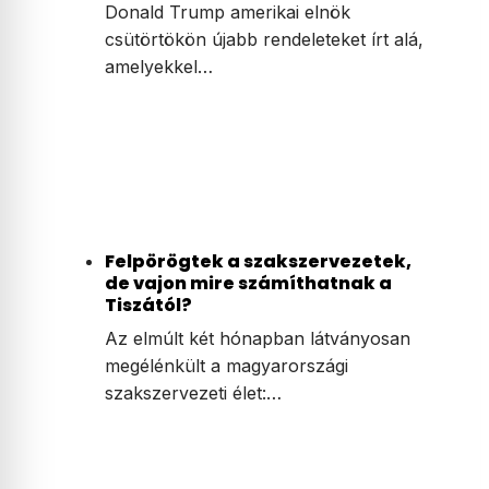
Donald Trump amerikai elnök
csütörtökön újabb rendeleteket írt alá,
amelyekkel…
Felpörögtek a szakszervezetek,
de vajon mire számíthatnak a
Tiszától?
Az elmúlt két hónapban látványosan
megélénkült a magyarországi
szakszervezeti élet:…