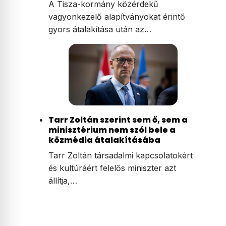
A Tisza-kormány közérdekű
vagyonkezelő alapítványokat érintő
gyors átalakítása után az…
Tarr Zoltán szerint sem ő, sem a
minisztérium nem szól bele a
közmédia átalakításába
Tarr Zoltán társadalmi kapcsolatokért
és kultúráért felelős miniszter azt
állítja,…