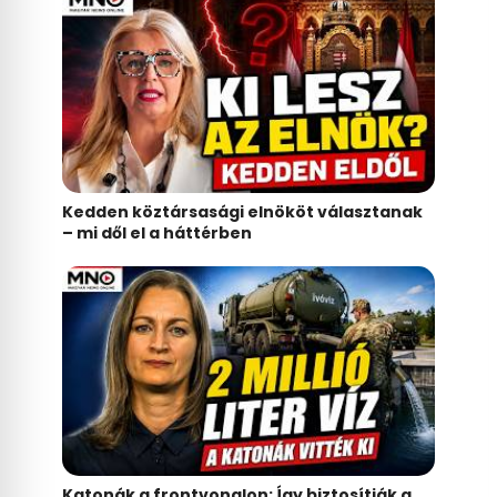
Kedden köztársasági elnököt választanak
– mi dől el a háttérben
Katonák a frontvonalon: Így biztosítják a