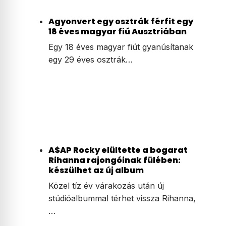
Agyonvert egy osztrák férfit egy
18 éves magyar fiú Ausztriában
Egy 18 éves magyar fiút gyanúsítanak
egy 29 éves osztrák…
A$AP Rocky elültette a bogarat
Rihanna rajongóinak fülében:
készülhet az új album
Közel tíz év várakozás után új
stúdióalbummal térhet vissza Rihanna,
…