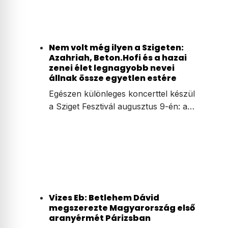
Nem volt még ilyen a Szigeten:
Azahriah, Beton.Hofi és a hazai
zenei élet legnagyobb nevei
állnak össze egyetlen estére
Egészen különleges koncerttel készül
a Sziget Fesztivál augusztus 9-én: a…
Vizes Eb: Betlehem Dávid
megszerezte Magyarország első
aranyérmét Párizsban