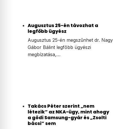
Augusztus 25-én távozhat a
legfőbb ügyész
Augusztus 25-én megszűnhet dr. Nagy
Gábor Bálint legfőbb ügyészi
megbízatása,…
Takács Péter szerint „nem
létezik” az NKA-ügy, mint ahogy
a gödi Samsung-gyár és „Zsolti
bácsi” sem