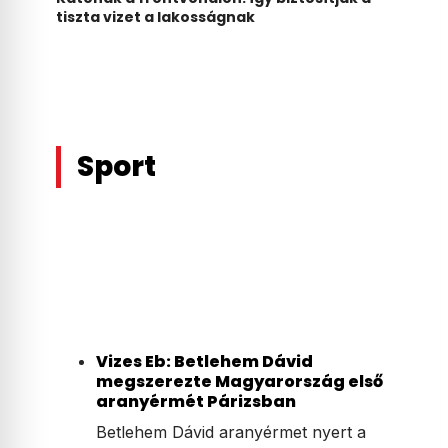
tiszta vizet a lakosságnak
Sport
Vizes Eb: Betlehem Dávid
megszerezte Magyarország első
aranyérmét Párizsban
Betlehem Dávid aranyérmet nyert a