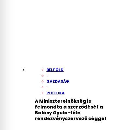
BELFÖLD
·
GAZDASÁG
·
POLITIKA
A Miniszterelnökség is
felmondta a szerződését a
Balásy Gyula-féle
rendezvényszervező céggel