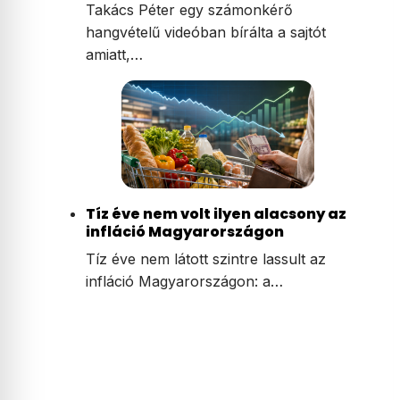
Takács Péter egy számonkérő
hangvételű videóban bírálta a sajtót
amiatt,…
Tíz éve nem volt ilyen alacsony az
infláció Magyarországon
Tíz éve nem látott szintre lassult az
infláció Magyarországon: a…