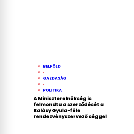
BELFÖLD
·
GAZDASÁG
·
POLITIKA
A Miniszterelnökség is
felmondta a szerződését a
Balásy Gyula-féle
rendezvényszervező céggel