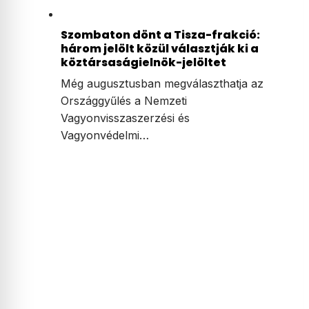
Szombaton dönt a Tisza-frakció:
három jelölt közül választják ki a
köztársaságielnök-jelöltet
Még augusztusban megválaszthatja az
Országgyűlés a Nemzeti
Vagyonvisszaszerzési és
Vagyonvédelmi…