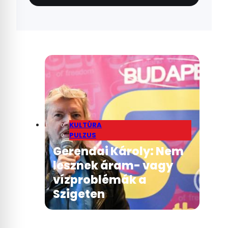
KULTÚRA
PULZUS
Gerendai Károly: Nem
lesznek áram- vagy
vízproblémák a
Szigeten