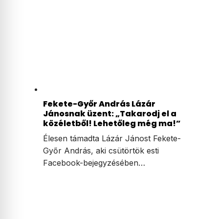
Fekete-Győr András Lázár
Jánosnak üzent: „Takarodj el a
közéletből! Lehetőleg még ma!”
Élesen támadta Lázár Jánost Fekete-
Győr András, aki csütörtök esti
Facebook-bejegyzésében…