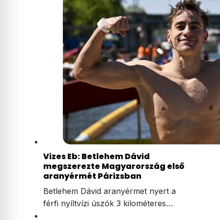
Vizes Eb: Betlehem Dávid
megszerezte Magyarország első
aranyérmét Párizsban
Betlehem Dávid aranyérmet nyert a
férfi nyíltvízi úszók 3 kilométeres…