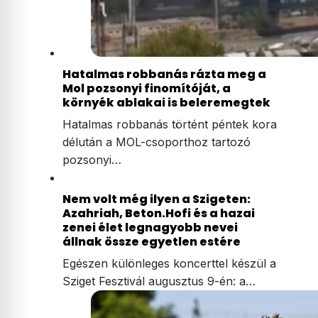
Hatalmas robbanás rázta meg a
Mol pozsonyi finomítóját, a
környék ablakai is beleremegtek
Hatalmas robbanás történt péntek kora
délután a MOL-csoporthoz tartozó
pozsonyi…
Nem volt még ilyen a Szigeten:
Azahriah, Beton.Hofi és a hazai
zenei élet legnagyobb nevei
állnak össze egyetlen estére
Egészen különleges koncerttel készül a
Sziget Fesztivál augusztus 9-én: a…