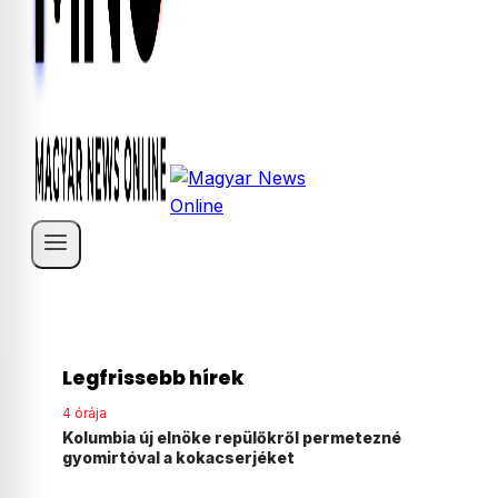
Legfrissebb hírek
4 órája
ezné
Agyonvert egy osztrák férfit egy 18 éves
magyar fiú Ausztriában