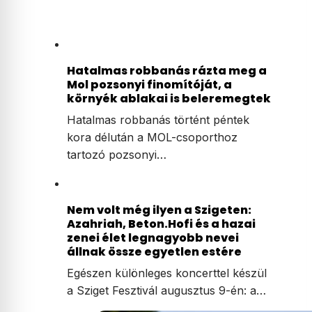
Hatalmas robbanás rázta meg a
Mol pozsonyi finomítóját, a
környék ablakai is beleremegtek
Hatalmas robbanás történt péntek
kora délután a MOL-csoporthoz
tartozó pozsonyi…
Nem volt még ilyen a Szigeten:
Azahriah, Beton.Hofi és a hazai
zenei élet legnagyobb nevei
állnak össze egyetlen estére
Egészen különleges koncerttel készül
a Sziget Fesztivál augusztus 9-én: a…