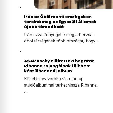
Irán az Öböl menti országokon
torolná meg az Egyesült Államok
újabb támadását
Irán azzal fenyegette meg a Perzsa-
öböl térségének több országát, hogy…
A$AP Rocky elültette a bogarat
Rihanna rajongóinak fülében:
készülhet az új album
Közel tíz év várakozás után új
stúdióalbummal térhet vissza Rihanna,
…