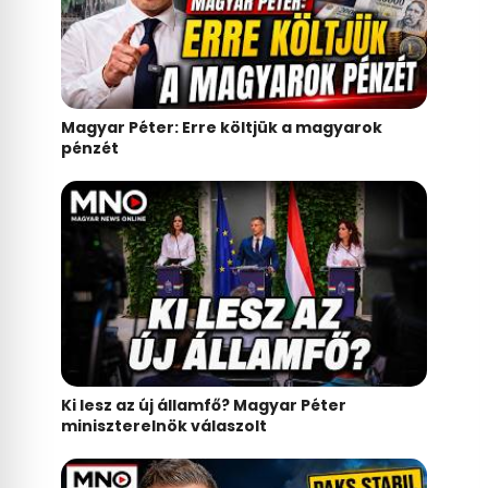
Magyar Péter: Erre költjük a magyarok
pénzét
Ki lesz az új államfő? Magyar Péter
miniszterelnök válaszolt