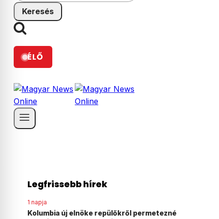
ÉLŐ
Legfrissebb hírek
1 napja
ezné
Agyonvert egy osztrák férfit egy 18 éves