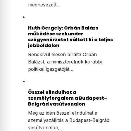
megnevezett…
Huth Gergely: Orbán Balázs
működése szekunder
szégyenérzetet váltott ki a teljes
jobboldalon
Rendkívül élesen bírálta Orbán
Balázst, a miniszterelnök korábbi
politikai igazgatóját…
Ősszel elindulhat a
személyforgalom a Budapest–
Belgrád vasútvonalon
Még az idén ősszel elindulhat a
személyszállítás a Budapest–Belgrád
vasútvonalon,…