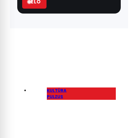
ÉLŐ
KULTÚRA
PULZUS
Gerendai Károly: Nem
lesznek áram- vagy
vízproblémák a
Szigeten