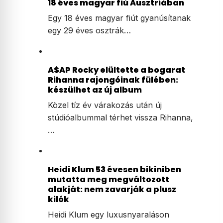
18 éves magyar fiú Ausztriában
Egy 18 éves magyar fiút gyanúsítanak
egy 29 éves osztrák…
A$AP Rocky elültette a bogarat
Rihanna rajongóinak fülében:
készülhet az új album
Közel tíz év várakozás után új
stúdióalbummal térhet vissza Rihanna,
…
Heidi Klum 53 évesen bikiniben
mutatta meg megváltozott
alakját: nem zavarják a plusz
kilók
Heidi Klum egy luxusnyaraláson