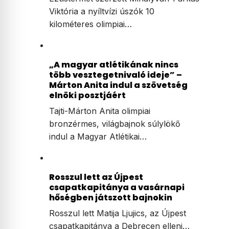
Viktória a nyíltvízi úszók 10
kilométeres olimpiai…
„A magyar atlétikának nincs
több vesztegetnivaló ideje” –
Márton Anita indul a szövetség
elnöki posztjáért
Tajti-Márton Anita olimpiai
bronzérmes, világbajnok súlylökő
indul a Magyar Atlétikai…
Rosszul lett az Újpest
csapatkapitánya a vasárnapi
hőségben játszott bajnokin
Rosszul lett Matija Ljujics, az Újpest
csapatkapitánya a Debrecen elleni…