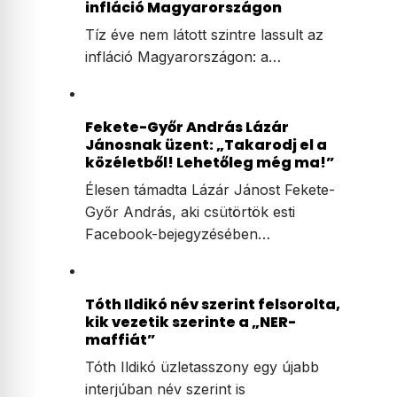
infláció Magyarországon
Tíz éve nem látott szintre lassult az
infláció Magyarországon: a…
Fekete-Győr András Lázár
Jánosnak üzent: „Takarodj el a
közéletből! Lehetőleg még ma!”
Élesen támadta Lázár Jánost Fekete-
Győr András, aki csütörtök esti
Facebook-bejegyzésében…
Tóth Ildikó név szerint felsorolta,
kik vezetik szerinte a „NER-
maffiát”
Tóth Ildikó üzletasszony egy újabb
interjúban név szerint is