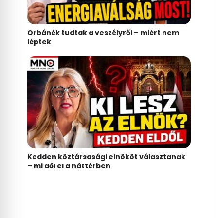
Orbánék tudtak a veszélyről – miért nem
léptek
Kedden köztársasági elnököt választanak
– mi dől el a háttérben