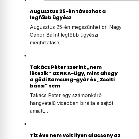
Augusztus 25-én távozhat a
legfőbb ügyész
Augusztus 25-én megszűnhet dr. Nagy
Gábor Bálint legfőbb ügyészi
megbízatása,…
Takács Péter szerint „nem
létezik” az NKA-ügy, mint ahogy
a gödi Samsung-gyár és „Zsolti
bácsi” sem
Takács Péter egy számonkérő
hangvételű videóban bírálta a sajtót
amiatt,…
Tíz éve nem volt ilyen alacsony az