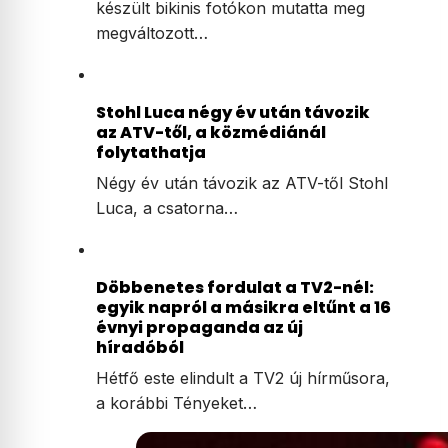
készült bikinis fotókon mutatta meg
megváltozott…
Stohl Luca négy év után távozik
az ATV-től, a közmédiánál
folytathatja
Négy év után távozik az ATV-től Stohl
Luca, a csatorna…
Döbbenetes fordulat a TV2-nél:
egyik napról a másikra eltűnt a 16
évnyi propaganda az új
híradóból
Hétfő este elindult a TV2 új hírműsora,
a korábbi Tényeket…