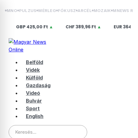
Skip
MNO
PULZUS
MÉRLEG
FÓKUSZ
ARCÉL
MOZAIK
MNEWS RÁ
to
content
BP
425,00 Ft
▲
CHF
389,96 Ft
▲
EUR
364,50 Ft
▲
Belföld
Vidék
Külföld
Gazdaság
Videó
Bulvár
Sport
English
Keresés: