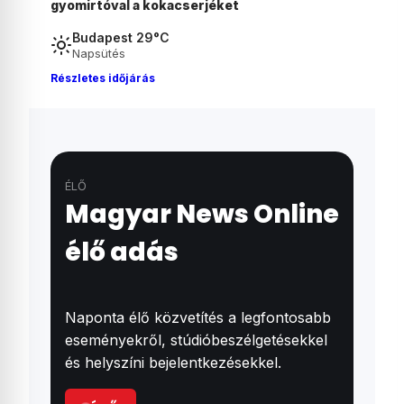
magyar fiú Ausztriában
Budapest 29°C
Napsütés
Részletes időjárás
ÉLŐ
Magyar News Online
élő adás
Naponta élő közvetítés a legfontosabb
eseményekről, stúdióbeszélgetésekkel
és helyszíni bejelentkezésekkel.