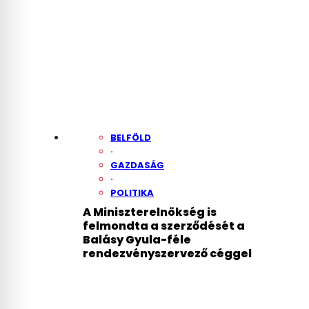
BELFÖLD
·
GAZDASÁG
·
POLITIKA
A Miniszterelnökség is
felmondta a szerződését a
Balásy Gyula-féle
rendezvényszervező céggel