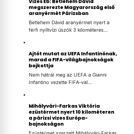
Vizes Eb: Betlehem Dávid
megszerezte Magyarország első
aranyérmét Párizsban
Betlehem Dávid aranyérmet nyert a
férfi nyíltvízi úszók 3 kilométeres…
Ajtót mutat az UEFA Infantinónak,
marad a FIFA-világbajnokságok
bojkottja
Nem hátrál meg az UEFA a Gianni
Infantino vezette FIFA-val…
Mihályvári-Farkas Viktória
ezüstérmet nyert 10 kilométeren
a párizsi vizes Európa-
bajnokságon
Ezüstérmet szerzett Mihályvári-Farkas