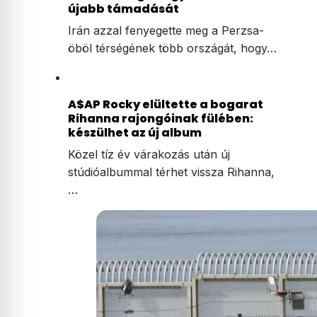
újabb támadását
Irán azzal fenyegette meg a Perzsa-
öböl térségének több országát, hogy…
A$AP Rocky elültette a bogarat
Rihanna rajongóinak fülében:
készülhet az új album
Közel tíz év várakozás után új
stúdióalbummal térhet vissza Rihanna,
…