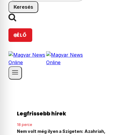
ÉLŐ
Legfrissebb hírek
25 perce
h,
Vizes Eb: Betlehem Dávid megszerezte