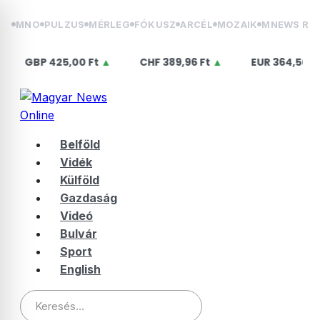
Skip
MNO
PULZUS
MÉRLEG
FÓKUSZ
ARCÉL
MOZAIK
MNEWS RÁ
to
content
25,00 Ft
▲
CHF
389,96 Ft
▲
EUR
364,50 Ft
▲
U
Belföld
Vidék
Külföld
Gazdaság
Videó
Bulvár
Sport
English
Keresés: