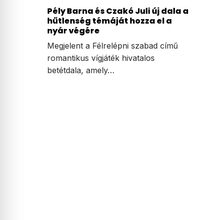
Pély Barna és Czakó Juli új dala a
hűtlenség témáját hozza el a
nyár végére
Megjelent a Félrelépni szabad című
romantikus vígjáték hivatalos
betétdala, amely…