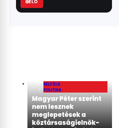
ÉLŐ
BELFÖLD
POLITIKA
Magyar Péter szerint
nem lesznek
meglepetések a
köztársaságielnök-