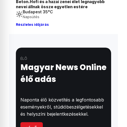
gyobb
Magyarország első aranyérmét Párizsban
Budapest 35°C
Napsütés
Részletes időjárás
ÉLŐ
Magyar News Online
élő adás
Naponta élő közvetítés a legfontosabb
eseményekről, stúdióbeszélgetésekkel
és helyszíni bejelentkezésekkel.