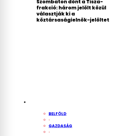
Szombaton dönt a Tisza-
frakció: három jelölt közül
választják ki a
köztársaságielnök-jelöltet
BELFÖLD
·
GAZDASÁG
·