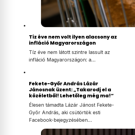
Tíz éve nem volt ilyen alacsony az
infláció Magyarországon
Tíz éve nem látott szintre lassult az
infláció Magyarországon: a…
Fekete-Győr András Lázár
Jánosnak üzent: „Takarodj el a
közéletből! Lehetőleg még ma!”
Élesen támadta Lázár Jánost Fekete-
Győr András, aki csütörtök esti
Facebook-bejegyzésében…