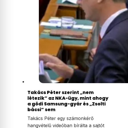
Takács Péter szerint „nem
létezik” az NKA-ügy, mint ahogy
a gödi Samsung-gyár és „Zsolti
bácsi” sem
Takács Péter egy számonkérő
hangvételű videóban bírálta a sajtót