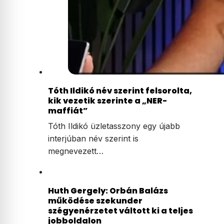
Tóth Ildikó név szerint felsorolta,
kik vezetik szerinte a „NER-
maffiát”
Tóth Ildikó üzletasszony egy újabb
interjúban név szerint is
megnevezett…
Huth Gergely: Orbán Balázs
működése szekunder
szégyenérzetet váltott ki a teljes
jobboldalon