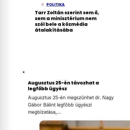
POLITIKA
Tarr Zoltán szerint sem ő,
sem a minisztérium nem
szól bele a közmédia
átalakításába
Augusztus 25-én távozhat a
legfőbb ügyész
Augusztus 25-én megszűnhet dr. Nagy
Gábor Bálint legfőbb ügyészi
megbízatása,…