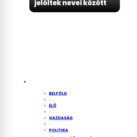
jelöltek nevei között
BELFÖLD
·
ÉLŐ
·
GAZDASÁG
·
POLITIKA