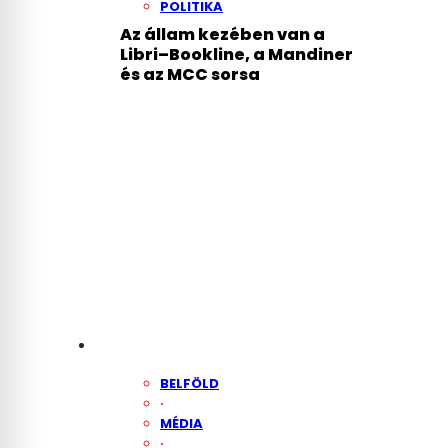
POLITIKA
Az állam kezében van a
Libri–Bookline, a Mandiner
és az MCC sorsa
BELFÖLD
·
MÉDIA
·