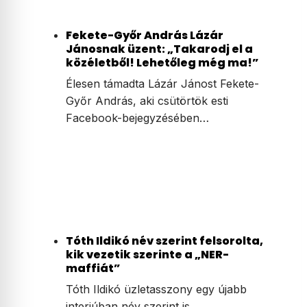
Fekete-Győr András Lázár
Jánosnak üzent: „Takarodj el a
közéletből! Lehetőleg még ma!”
Élesen támadta Lázár Jánost Fekete-
Győr András, aki csütörtök esti
Facebook-bejegyzésében…
Tóth Ildikó név szerint felsorolta,
kik vezetik szerinte a „NER-
maffiát”
Tóth Ildikó üzletasszony egy újabb
interjúban név szerint is