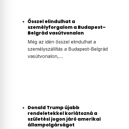
Ősszel elindulhat a
személyforgalom a Budapest–
Belgrád vasútvonalon
Még az idén ősszel elindulhat a
személyszállítás a Budapest–Belgrád
vasútvonalon,…
Donald Trump újabb
rendeletekkel korlátozná a
születési jogon járó amerikai
állampolgárságot