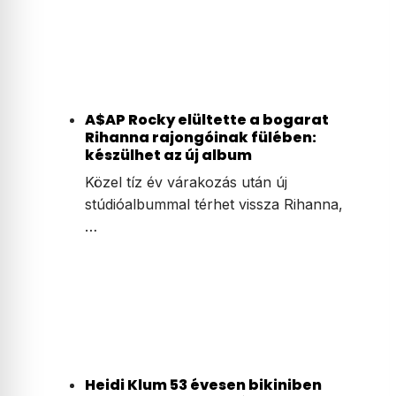
A$AP Rocky elültette a bogarat
Rihanna rajongóinak fülében:
készülhet az új album
Közel tíz év várakozás után új
stúdióalbummal térhet vissza Rihanna,
…
Heidi Klum 53 évesen bikiniben