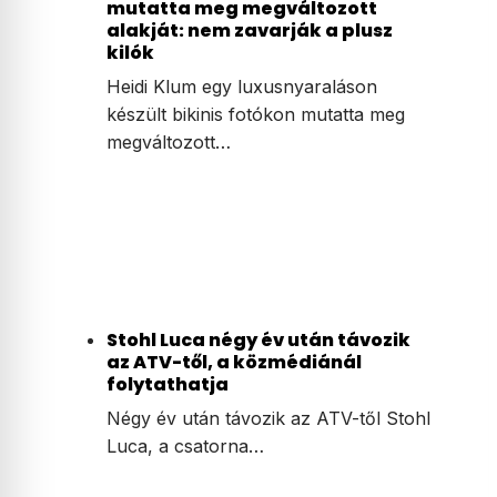
mutatta meg megváltozott
alakját: nem zavarják a plusz
kilók
Heidi Klum egy luxusnyaraláson
készült bikinis fotókon mutatta meg
megváltozott…
Stohl Luca négy év után távozik
az ATV-től, a közmédiánál
folytathatja
Négy év után távozik az ATV-től Stohl
Luca, a csatorna…