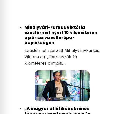
Mihályvári-Farkas Viktória
ezüstérmet nyert 10 kilométeren
a párizsi vizes Európa-
bajnokságon
Ezüstérmet szerzett Mihályvári-Farkas
Viktória a nyíltvízi úszók 10
kilométeres olimpiai…
„A magyar atlétikának nincs
több vesztegetnivaló ideje” –