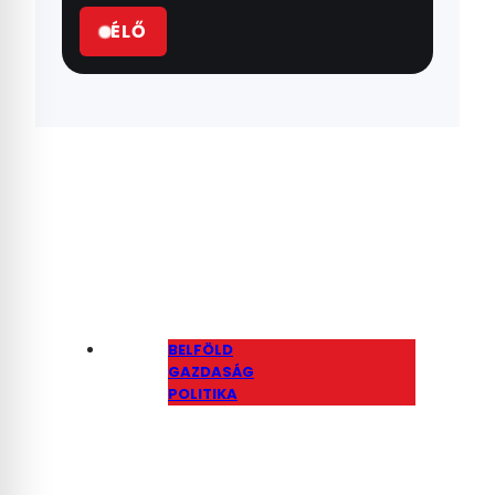
ÉLŐ
BELFÖLD
GAZDASÁG
POLITIKA
A Miniszterelnökség is
felmondta a
szerződését a Balásy