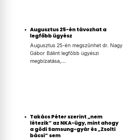
Augusztus 25-én távozhat a
legfőbb ügyész
Augusztus 25-én megszűnhet dr. Nagy
Gábor Bálint legfőbb ügyészi
megbízatása,…
Takács Péter szerint „nem
létezik” az NKA-ügy, mint ahogy
a gödi Samsung-gyár és „Zsolti
bácsi” sem