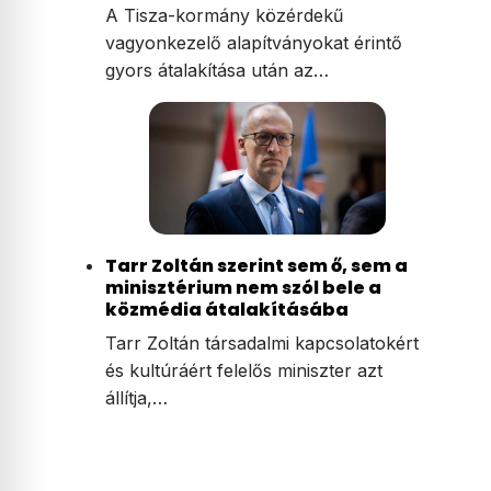
A Tisza-kormány közérdekű
vagyonkezelő alapítványokat érintő
gyors átalakítása után az…
Tarr Zoltán szerint sem ő, sem a
minisztérium nem szól bele a
közmédia átalakításába
Tarr Zoltán társadalmi kapcsolatokért
és kultúráért felelős miniszter azt
állítja,…