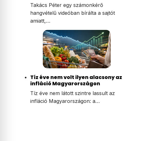
Takács Péter egy számonkérő
hangvételű videóban bírálta a sajtót
amiatt,…
Tíz éve nem volt ilyen alacsony az
infláció Magyarországon
Tíz éve nem látott szintre lassult az
infláció Magyarországon: a…