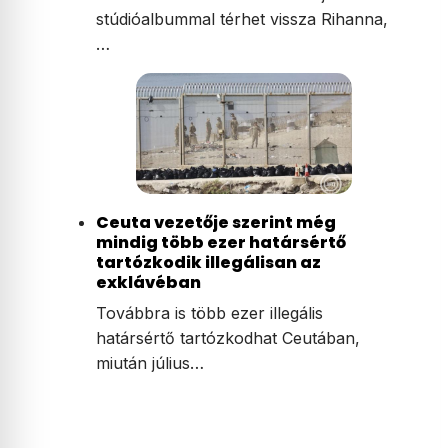
stúdióalbummal térhet vissza Rihanna,
…
Ceuta vezetője szerint még
mindig több ezer határsértő
tartózkodik illegálisan az
exklávéban
Továbbra is több ezer illegális
határsértő tartózkodhat Ceutában,
miután július…