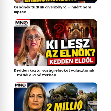
Orbánék tudtak a veszélyről – miért nem
léptek
Kedden köztársasági elnököt választanak
– mi dől el a háttérben