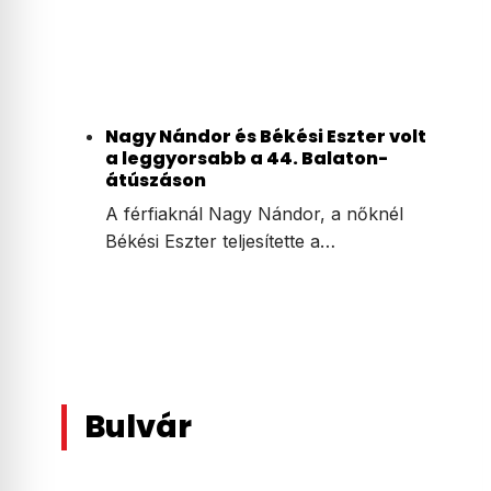
Nagy Nándor és Békési Eszter volt
a leggyorsabb a 44. Balaton-
átúszáson
A férfiaknál Nagy Nándor, a nőknél
Békési Eszter teljesítette a…
Bulvár