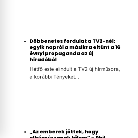
Döbbenetes fordulat a TV2-nél:
egyik napról a másikra eltűnt a 16
évnyi propaganda az új
híradóból
Hétfő este elindult a TV2 új hírműsora,
a korábbi Tényeket…
„Az emberek jöttek, hogy
elbúcsúzzanak tőlem” – Phil