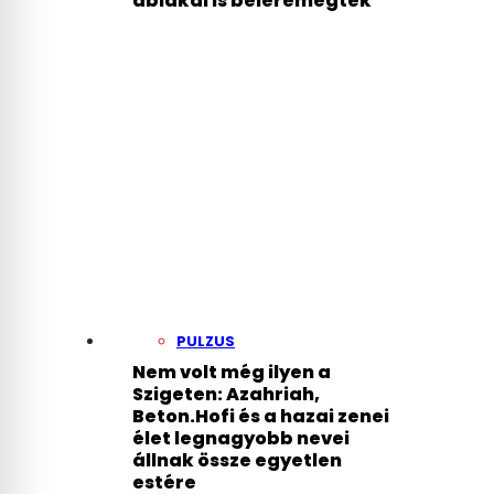
ablakai is beleremegtek
PULZUS
Nem volt még ilyen a
Szigeten: Azahriah,
Beton.Hofi és a hazai zenei
élet legnagyobb nevei
állnak össze egyetlen
estére