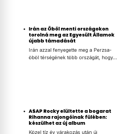
Irán az Öböl menti országokon
torolná meg az Egyesült Államok
újabb támadását
Irán azzal fenyegette meg a Perzsa-
öböl térségének több országát, hogy…
A$AP Rocky elültette a bogarat
Rihanna rajongóinak fülében:
készülhet az új album
Közel tíz év várakozás után új