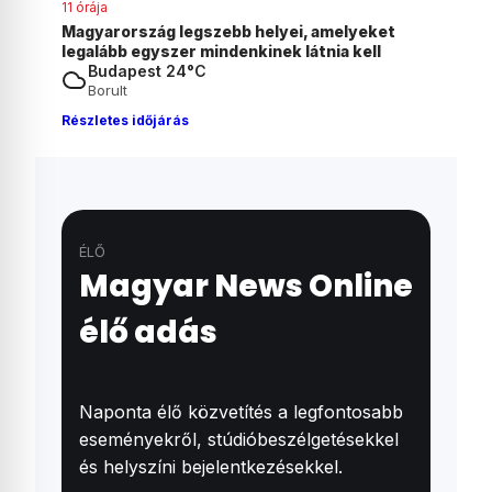
12 órája
eket
Már szeptembertől alkalmazhatják Lannert
ll
Juditék javaslatait az általános iskolák
Budapest 24°C
Borult
Részletes időjárás
ÉLŐ
Magyar News Online
élő adás
Naponta élő közvetítés a legfontosabb
eseményekről, stúdióbeszélgetésekkel
és helyszíni bejelentkezésekkel.