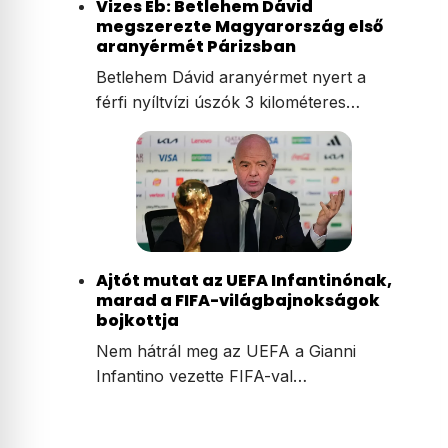
Vizes Eb: Betlehem Dávid
megszerezte Magyarország első
aranyérmét Párizsban
Betlehem Dávid aranyérmet nyert a
férfi nyíltvízi úszók 3 kilométeres…
Ajtót mutat az UEFA Infantinónak,
marad a FIFA-világbajnokságok
bojkottja
Nem hátrál meg az UEFA a Gianni
Infantino vezette FIFA-val…