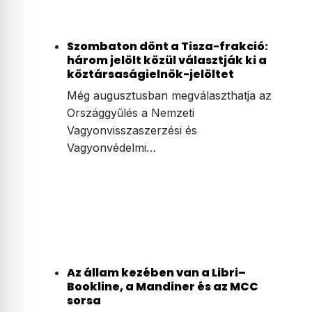
Szombaton dönt a Tisza-frakció:
három jelölt közül választják ki a
köztársaságielnök-jelöltet
Még augusztusban megválaszthatja az
Országgyűlés a Nemzeti
Vagyonvisszaszerzési és
Vagyonvédelmi…
Az állam kezében van a Libri–
Bookline, a Mandiner és az MCC
sorsa