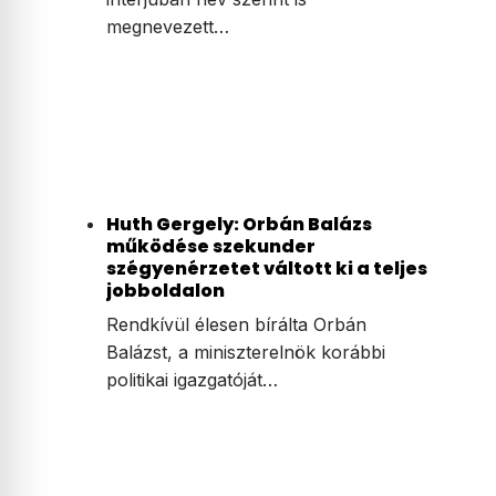
megnevezett…
Huth Gergely: Orbán Balázs
működése szekunder
szégyenérzetet váltott ki a teljes
jobboldalon
Rendkívül élesen bírálta Orbán
Balázst, a miniszterelnök korábbi
politikai igazgatóját…