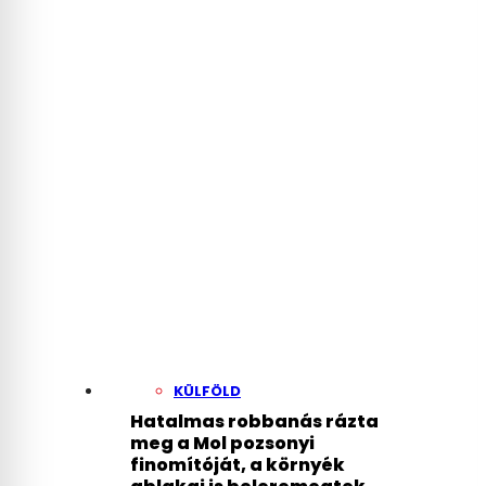
Gyula-féle
rendezvényszervező
céggel
KÜLFÖLD
Hatalmas robbanás rázta
meg a Mol pozsonyi
finomítóját, a környék