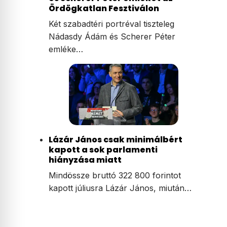
Ördögkatlan Fesztiválon
Két szabadtéri portréval tiszteleg
Nádasdy Ádám és Scherer Péter
emléke…
Lázár János csak minimálbért
kapott a sok parlamenti
hiányzása miatt
Mindössze bruttó 322 800 forintot
kapott júliusra Lázár János, miután…