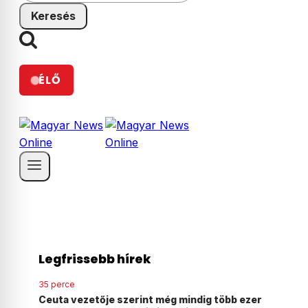
ÉLŐ
Legfrissebb hírek
46 perce
b ezer
Magyar Péter bejelentette: péntektől nincs