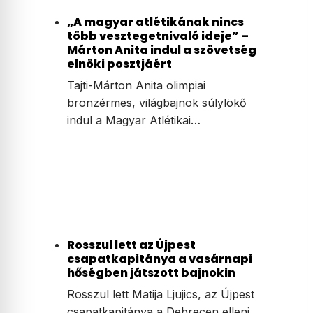
„A magyar atlétikának nincs
több vesztegetnivaló ideje” –
Márton Anita indul a szövetség
elnöki posztjáért
Tajti-Márton Anita olimpiai
bronzérmes, világbajnok súlylökő
indul a Magyar Atlétikai…
Rosszul lett az Újpest
csapatkapitánya a vasárnapi
hőségben játszott bajnokin
Rosszul lett Matija Ljujics, az Újpest
csapatkapitánya a Debrecen elleni…