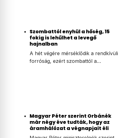
Szombattól enyhül a hőség, 15
fokig is lehűlhet a levegő
hajnalban
A hét végére mérséklődik a rendkívüli
forróság, ezért szombattól a…
Magyar Péter szerint Orbánék
már négy éve tudták, hogy az
áramhálózat a végnapjait éli
Magyar Péter miniszterelnök szerint