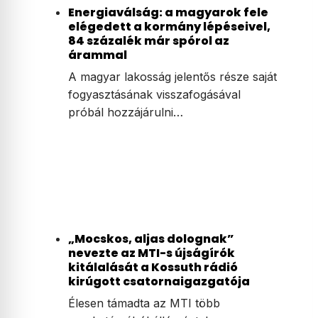
Energiaválság: a magyarok fele
elégedett a kormány lépéseivel,
84 százalék már spórol az
árammal
A magyar lakosság jelentős része saját
fogyasztásának visszafogásával
próbál hozzájárulni…
„Mocskos, aljas dolognak”
nevezte az MTI-s újságírók
kitálalását a Kossuth rádió
kirúgott csatornaigazgatója
Élesen támadta az MTI több