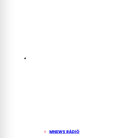
That Hungary’s Power
Grid Was on Its Last
Legs
MNEWS RÁDIÓ