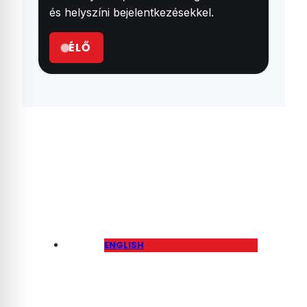
és helyszíni bejelentkezésekkel.
ÉLŐ
ENGLISH
Péter Magyar Says
Orbán’s Government
Knew Four Years Ago