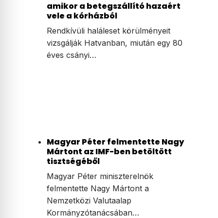
amikor a betegszállító hazaért
vele a kórházból
Rendkívüli haláleset körülményeit
vizsgálják Hatvanban, miután egy 80
éves csányi…
Magyar Péter felmentette Nagy
Mártont az IMF-ben betöltött
tisztségéből
Magyar Péter miniszterelnök
felmentette Nagy Mártont a
Nemzetközi Valutaalap
Kormányzótanácsában…