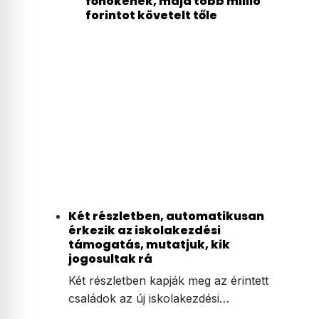
főnökének, majd több millió
forintot követelt tőle
Két részletben, automatikusan
érkezik az iskolakezdési
támogatás, mutatjuk, kik
jogosultak rá
Két részletben kapják meg az érintett
családok az új iskolakezdési…