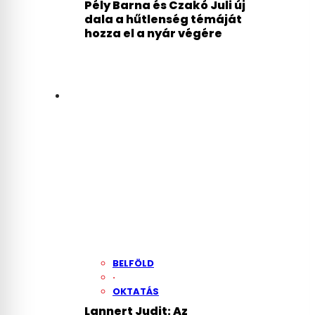
Pély Barna és Czakó Juli új
dala a hűtlenség témáját
hozza el a nyár végére
BELFÖLD
·
OKTATÁS
Lannert Judit: Az