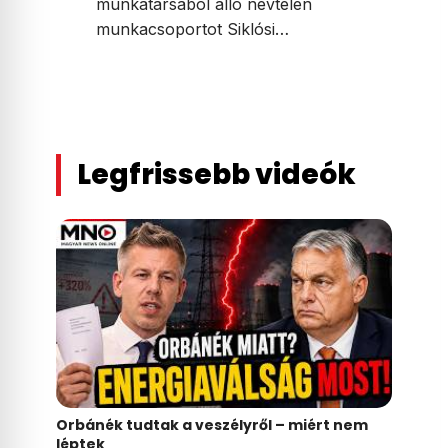
munkatársából álló névtelen
munkacsoportot Siklósi…
Legfrissebb videók
Orbánék tudtak a veszélyről – miért nem
léptek