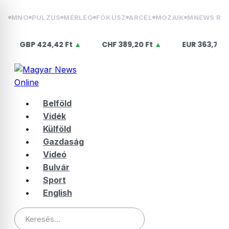
Skip
MNO
PULZUS
MÉRLEG
FÓKUSZ
ARCÉL
MOZAIK
MNEWS RÁ
to
content
BP
424,42 Ft
▲
CHF
389,20 Ft
▲
EUR
363,75 Ft
▲
Belföld
Vidék
Külföld
Gazdaság
Videó
Bulvár
Sport
English
Keresés: