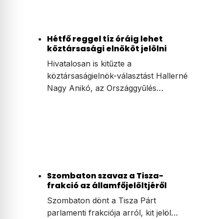
Hétfő reggel tíz óráig lehet
köztársasági elnököt jelölni
Hivatalosan is kitűzte a
köztársaságielnök-választást Hallerné
Nagy Anikó, az Országgyűlés…
Szombaton szavaz a Tisza-
frakció az államfőjelöltjéről
Szombaton dönt a Tisza Párt
parlamenti frakciója arról, kit jelöl…