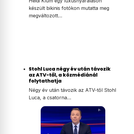
Heidi Klum egy luxusnyaraláson
készült bikinis fotókon mutatta meg
megváltozott…
Stohl Luca négy év után távozik
az ATV-től, a közmédiánál
folytathatja
Négy év után távozik az ATV-től Stohl
Luca, a csatorna…