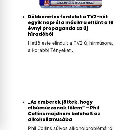
Döbbenetes fordulat a TV2-nél:
egyik napról a másikra eltűnt a 16
évnyi propaganda az új
híradóból
Hétfő este elindult a TV2 új hírműsora,
a korábbi Tényeket…
„Az emberek jöttek, hogy
elbúcsúzzanak tőlem” – Phil
Collins majdnem belehalt az
alkoholizmusába
Phil Collins súlyos alkoholproblémáiról