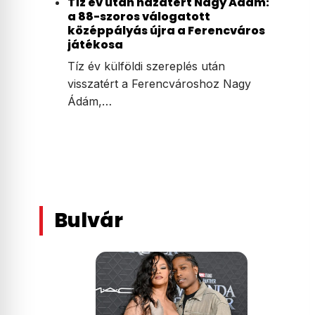
Tíz év után hazatért Nagy Ádám:
a 88-szoros válogatott
középpályás újra a Ferencváros
játékosa
Tíz év külföldi szereplés után
visszatért a Ferencvároshoz Nagy
Ádám,…
Bulvár