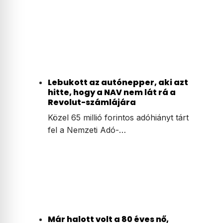
Lebukott az autónepper, aki azt
hitte, hogy a NAV nem lát rá a
Revolut-számlájára
Közel 65 millió forintos adóhiányt tárt
fel a Nemzeti Adó-…
Már halott volt a 80 éves nő,