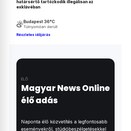
szükség önkéntes fogyasztáscsökkentésre
Budapest 36°C
Túlnyomóan derült
Részletes időjárás
ÉLŐ
Magyar News Online
élő adás
Naponta élő közvetítés a legfontosabb
eseményekről, stúdióbeszélgetésekkel