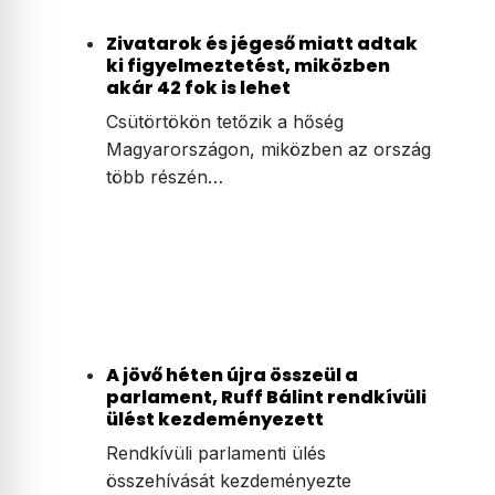
Zivatarok és jégeső miatt adtak
ki figyelmeztetést, miközben
akár 42 fok is lehet
Csütörtökön tetőzik a hőség
Magyarországon, miközben az ország
több részén…
A jövő héten újra összeül a
parlament, Ruff Bálint rendkívüli
ülést kezdeményezett
Rendkívüli parlamenti ülés
összehívását kezdeményezte