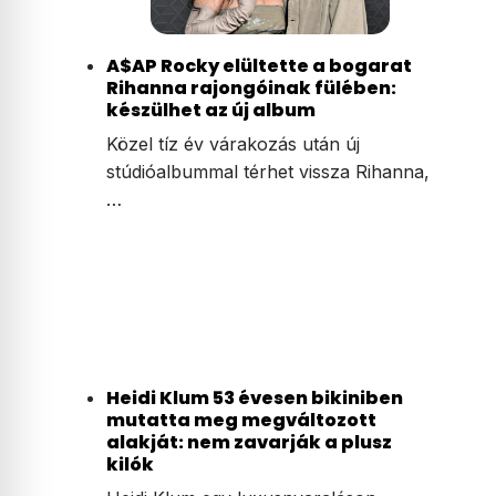
A$AP Rocky elültette a bogarat
Rihanna rajongóinak fülében:
készülhet az új album
Közel tíz év várakozás után új
stúdióalbummal térhet vissza Rihanna,
…
Heidi Klum 53 évesen bikiniben
mutatta meg megváltozott
alakját: nem zavarják a plusz
kilók