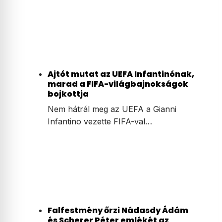
Ajtót mutat az UEFA Infantinónak,
marad a FIFA-világbajnokságok
bojkottja
Nem hátrál meg az UEFA a Gianni
Infantino vezette FIFA-val…
Falfestmény őrzi Nádasdy Ádám
és Scherer Péter emlékét az