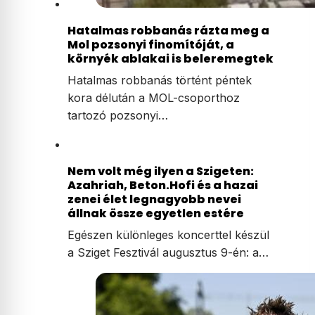
Hatalmas robbanás rázta meg a
Mol pozsonyi finomítóját, a
környék ablakai is beleremegtek
Hatalmas robbanás történt péntek
kora délután a MOL-csoporthoz
tartozó pozsonyi…
Nem volt még ilyen a Szigeten:
Azahriah, Beton.Hofi és a hazai
zenei élet legnagyobb nevei
állnak össze egyetlen estére
Egészen különleges koncerttel készül
a Sziget Fesztivál augusztus 9-én: a…