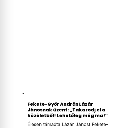
Fekete-Győr András Lázár
Jánosnak üzent: „Takarodj el a
közéletből! Lehetőleg még ma!”
Élesen támadta Lázár Jánost Fekete-