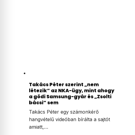
Takács Péter szerint „nem
létezik” az NKA-ügy, mint ahogy
a gödi Samsung-gyár és „Zsolti
bácsi” sem
Takács Péter egy számonkérő
hangvételű videóban bírálta a sajtót
amiatt,…