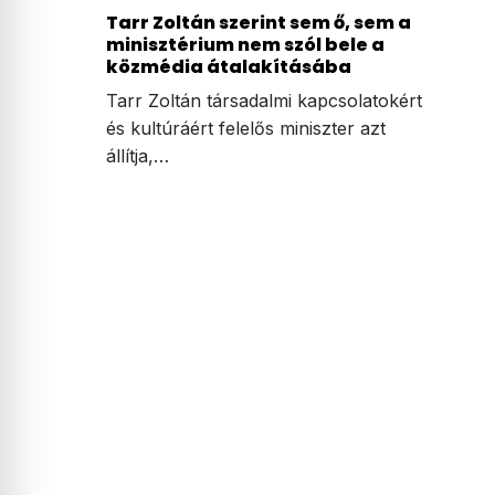
Tarr Zoltán szerint sem ő, sem a
minisztérium nem szól bele a
közmédia átalakításába
Tarr Zoltán társadalmi kapcsolatokért
és kultúráért felelős miniszter azt
állítja,…