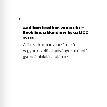
Az állam kezében van a Libri–
Bookline, a Mandiner és az MCC
sorsa
A Tisza-kormány közérdekű
vagyonkezelő alapítványokat érintő
gyors átalakítása után az…