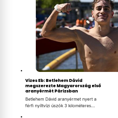
Vizes Eb: Betlehem Dávid
megszerezte Magyarország első
aranyérmét Párizsban
Betlehem Dávid aranyérmet nyert a
férfi nyíltvízi úszók 3 kilométeres…