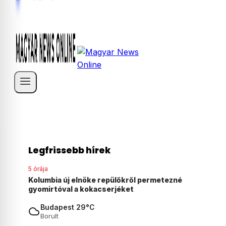
Legfrissebb hírek
5 órája
ezné
Agyonvert egy osztrák férfit egy 18 éves
magyar fiú Ausztriában
Budapest 29°C
Borult