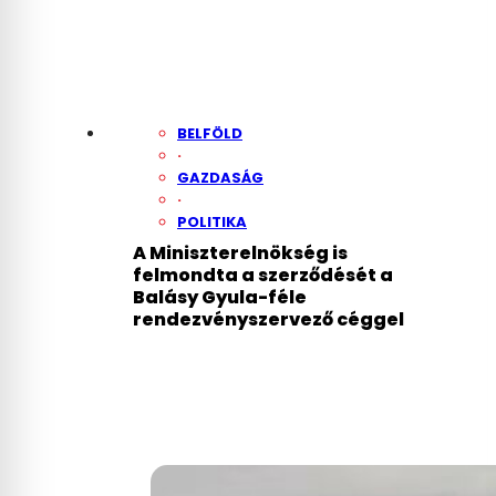
BELFÖLD
·
GAZDASÁG
·
POLITIKA
A Miniszterelnökség is
felmondta a szerződését a
Balásy Gyula-féle
rendezvényszervező céggel