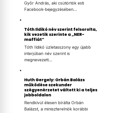
Győr András, aki csütörtök esti
Facebook-bejegyzésében…
Tóth Ildikó név szerint felsorolta,
kik vezetik szerinte a „NER-
maffiát”
Tóth Ildikó üzletasszony egy újabb
interjúban név szerint is
megnevezett…
Huth Gergely: Orbán Balázs
működése szekunder
szégyenérzetet váltott ki a teljes
jobboldalon
Rendkívül élesen bírálta Orbán
Balázst, a miniszterelnök korábbi